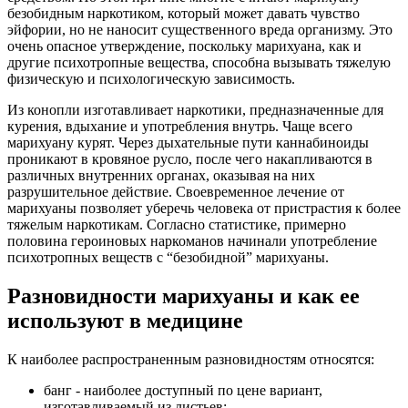
безобидным наркотиком, который может давать чувство
эйфории, но не наносит существенного вреда организму. Это
очень опасное утверждение, поскольку марихуана, как и
другие психотропные вещества, способна вызывать тяжелую
физическую и психологическую зависимость.
Из конопли изготавливает наркотики, предназначенные для
курения, вдыхание и употребления внутрь. Чаще всего
марихуану курят. Через дыхательные пути каннабиноиды
проникают в кровяное русло, после чего накапливаются в
различных внутренних органах, оказывая на них
разрушительное действие. Своевременное лечение от
марихуаны позволяет уберечь человека от пристрастия к более
тяжелым наркотикам. Согласно статистике, примерно
половина героиновых наркоманов начинали употребление
психотропных веществ с “безобидной” марихуаны.
Разновидности марихуаны и как ее
используют в медицине
К наиболее распространенным разновидностям относятся:
банг - наиболее доступный по цене вариант,
изготавливаемый из листьев;