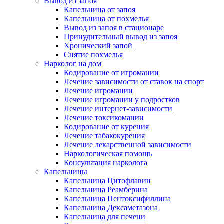
Вывод из запоя
Капельница от запоя
Капельница от похмелья
Вывод из запоя в стационаре
Принудительный вывод из запоя
Хронический запой
Снятие похмелья
Нарколог на дом
Кодирование от игромании
Лечение зависимости от ставок на спорт
Лечение игромании
Лечение игромании у подростков
Лечение интернет-зависимости
Лечение токсикомании
Кодирование от курения
Лечение табакокурения
Лечение лекарственной зависимости
Наркологическая помощь
Консультация нарколога
Капельницы
Капельница Цитофлавин
Капельница Реамберина
Капельница Пентоксифиллина
Капельница Дексаметазона
Капельница для печени