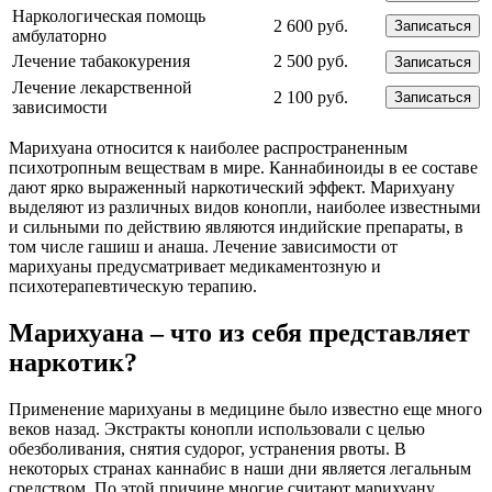
Наркологическая помощь
2 600 руб.
Записаться
амбулаторно
Лечение табакокурения
2 500 руб.
Записаться
Лечение лекарственной
2 100 руб.
Записаться
зависимости
Марихуана относится к наиболее распространенным
психотропным веществам в мире. Каннабиноиды в ее составе
дают ярко выраженный наркотический эффект. Марихуану
выделяют из различных видов конопли, наиболее известными
и сильными по действию являются индийские препараты, в
том числе гашиш и анаша. Лечение зависимости от
марихуаны предусматривает медикаментозную и
психотерапевтическую терапию.
Марихуана – что из себя представляет
наркотик?
Применение марихуаны в медицине было известно еще много
веков назад. Экстракты конопли использовали с целью
обезболивания, снятия судорог, устранения рвоты. В
некоторых странах каннабис в наши дни является легальным
средством. По этой причине многие считают марихуану