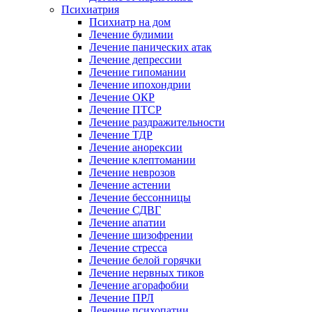
Психиатрия
Психиатр на дом
Лечение булимии
Лечение панических атак
Лечение депрессии
Лечение гипомании
Лечение ипохондрии
Лечение ОКР
Лечение ПТСР
Лечение раздражительности
Лечение ТДР
Лечение анорексии
Лечение клептомании
Лечение неврозов
Лечение астении
Лечение бессонницы
Лечение СДВГ
Лечение апатии
Лечение шизофрении
Лечение стресса
Лечение белой горячки
Лечение нервных тиков
Лечение агорафобии
Лечение ПРЛ
Лечение психопатии