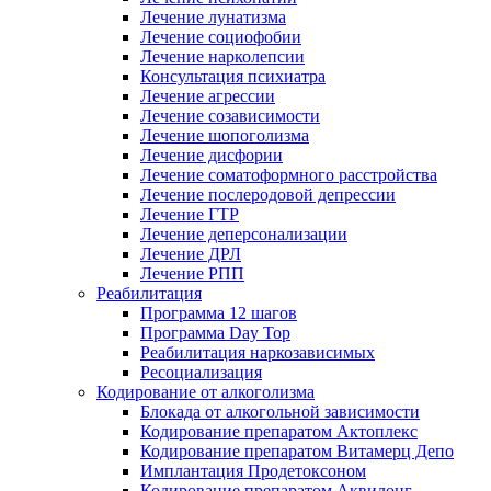
Лечение лунатизма
Лечение социофобии
Лечение нарколепсии
Консультация психиатра
Лечение агрессии
Лечение созависимости
Лечение шопоголизма
Лечение дисфории
Лечение соматоформного расстройства
Лечение послеродовой депрессии
Лечение ГТР
Лечение деперсонализации
Лечение ДРЛ
Лечение РПП
Реабилитация
Программа 12 шагов
Программа Day Top
Реабилитация наркозависимых
Ресоциализация
Кодирование от алкоголизма
Блокада от алкогольной зависимости
Кодирование препаратом Актоплекс
Кодирование препаратом Витамерц Депо
Имплантация Продетоксоном
Кодирование препаратом Аквилонг