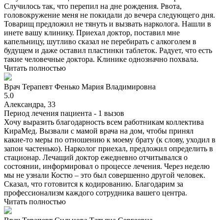
Случилось так, что перепил на дне рождения. Рвота,
головокружение меня не покидали до вечера следующего дня.
Товарищ предложил не тянуть и вызвать нарколога. Нашли в
инете вашу клинику. Приехал доктор, поставил мне
капельницу, шутливо сказал не перебирать с алкоголем в
будущем и даже оставил пластинки таблеток. Радует, что есть
такие человечные доктора. Клинике однозначно похвала.
Читать полностью
Врач
Терапевт
Фенько Мария Владимировна
5.0
Александра, 33
Период лечения пациента -
1 вызов
Хочу выразить благодарность всем работникам коллектива
КираМед. Вызвали с мамой врача на дом, чтобы принял
какие-то меры по отношению к моему брату (к слову, уходил в
запои частенько). Нарколог приехал, предложил определить в
стационар. Лечащий доктор ежедневно отчитывался о
состоянии, информировал о процессе лечения. Через неделю
мы не узнали Костю – это был совершенно другой человек.
Сказал, что готовится к кодированию. Благодарим за
профессионализм каждого сотрудника вашего центра.
Читать полностью