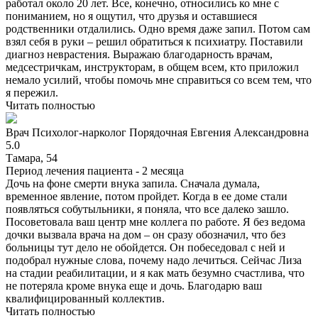
работал около 20 лет. Все, конечно, относились ко мне с
пониманием, но я ощутил, что друзья и оставшиеся
родственники отдалились. Одно время даже запил. Потом сам
взял себя в руки – решил обратиться к психиатру. Поставили
диагноз неврастения. Выражаю благодарность врачам,
медсестричкам, инструкторам, в общем всем, кто приложил
немало усилий, чтобы помочь мне справиться со всем тем, что
я пережил.
Читать полностью
Врач
Психолог-нарколог
Порядочная Евгения Александровна
5.0
Тамара, 54
Период лечения пациента -
2 месяца
Дочь на фоне смерти внука запила. Сначала думала,
временное явление, потом пройдет. Когда в ее доме стали
появляться собутыльники, я поняла, что все далеко зашло.
Посоветовала ваш центр мне коллега по работе. Я без ведома
дочки вызвала врача на дом – он сразу обозначил, что без
больницы тут дело не обойдется. Он побеседовал с ней и
подобрал нужные слова, почему надо лечиться. Сейчас Лиза
на стадии реабилитации, и я как мать безумно счастлива, что
не потеряла кроме внука еще и дочь. Благодарю ваш
квалифицированный коллектив.
Читать полностью