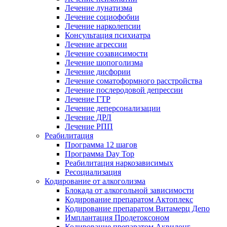
Лечение лунатизма
Лечение социофобии
Лечение нарколепсии
Консультация психиатра
Лечение агрессии
Лечение созависимости
Лечение шопоголизма
Лечение дисфории
Лечение соматоформного расстройства
Лечение послеродовой депрессии
Лечение ГТР
Лечение деперсонализации
Лечение ДРЛ
Лечение РПП
Реабилитация
Программа 12 шагов
Программа Day Top
Реабилитация наркозависимых
Ресоциализация
Кодирование от алкоголизма
Блокада от алкогольной зависимости
Кодирование препаратом Актоплекс
Кодирование препаратом Витамерц Депо
Имплантация Продетоксоном
Кодирование препаратом Аквилонг