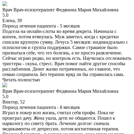
Врач
Врач-психотерапевт
Федянина Мария Михайловна
5.0
Елена, 39
Период лечения пациента -
5 месяцев
Подсела на онлайн-слоты во время декрета. Начинала с
копеек, потом втянулась. Муж заметил, когда с кредитки
списали крупную сумму. Лечусь 5 месяцев: индивидуально с
психологом и группа поддержки. Самое страшное было
признаться себе, что это болезнь, а не просто развлечение.
Сейчас играю редко, но контроль есть. Научилась отслеживать
триггеры - скука, стресс. Врач помог найти другие способы
расслабления. Денег жалко потраченных, но главное, что
семью сохранила. Без терапии вряд ли бы справилась сама.
Читать полностью
Врач
Врач-психотерапевт
Федянина Мария Михайловна
5.0
Виктор, 52
Период лечения пациента -
8 месяцев
Играл в покер всю жизнь, считал себя профи. Пока не
проиграл дачу. Жена ушла, дети не общаются. Пошел к
наркологу по совету брата. Лечение долгое: сначала
медикаменты от депрессии, потом когнитивная терапия.