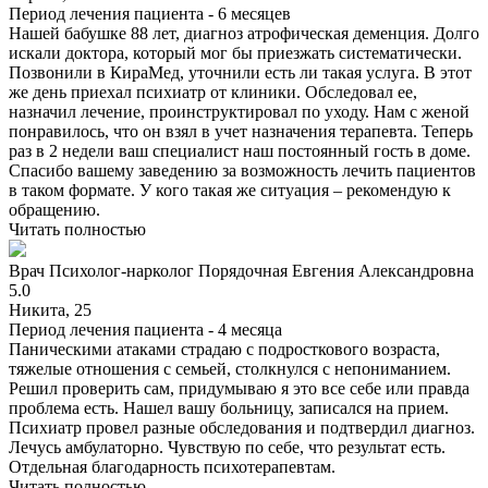
Период лечения пациента -
6 месяцев
Нашей бабушке 88 лет, диагноз атрофическая деменция. Долго
искали доктора, который мог бы приезжать систематически.
Позвонили в КираМед, уточнили есть ли такая услуга. В этот
же день приехал психиатр от клиники. Обследовал ее,
назначил лечение, проинструктировал по уходу. Нам с женой
понравилось, что он взял в учет назначения терапевта. Теперь
раз в 2 недели ваш специалист наш постоянный гость в доме.
Спасибо вашему заведению за возможность лечить пациентов
в таком формате. У кого такая же ситуация – рекомендую к
обращению.
Читать полностью
Врач
Психолог-нарколог
Порядочная Евгения Александровна
5.0
Никита, 25
Период лечения пациента -
4 месяца
Паническими атаками страдаю с подросткового возраста,
тяжелые отношения с семьей, столкнулся с непониманием.
Решил проверить сам, придумываю я это все себе или правда
проблема есть. Нашел вашу больницу, записался на прием.
Психиатр провел разные обследования и подтвердил диагноз.
Лечусь амбулаторно. Чувствую по себе, что результат есть.
Отдельная благодарность психотерапевтам.
Читать полностью