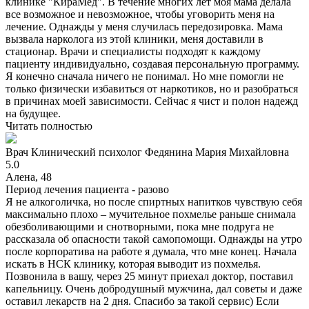
клинике "КираМед". В течение многих лет моя мама делала
все возможное и невозможное, чтобы уговорить меня на
лечение. Однажды у меня случилась передозировка. Мама
вызвала нарколога из этой клиники, меня доставили в
стационар. Врачи и специалисты подходят к каждому
пациенту индивидуально, создавая персональную программу.
Я конечно сначала ничего не понимал. Но мне помогли не
только физически избавиться от наркотиков, но и разобраться
в причинах моей зависимости. Сейчас я чист и полон надежд
на будущее.
Читать полностью
Врач
Клинический психолог
Федянина Мария Михайловна
5.0
Алена, 48
Период лечения пациента -
разово
Я не алкоголичка, но после спиртных напитков чувствую себя
максимально плохо – мучительное похмелье раньше снимала
обезболивающими и снотворными, пока мне подруга не
рассказала об опасности такой самопомощи. Однажды на утро
после корпоратива на работе я думала, что мне конец. Начала
искать в НСК клинику, которая выводит из похмелья.
Позвонила в вашу, через 25 минут приехал доктор, поставил
капельницу. Очень добродушный мужчина, дал советы и даже
оставил лекарств на 2 дня. Спасибо за такой сервис) Если