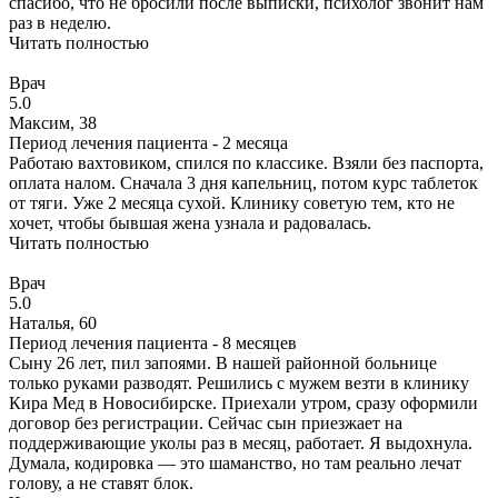
спасибо, что не бросили после выписки, психолог звонит нам
раз в неделю.
Читать полностью
Врач
5.0
Максим, 38
Период лечения пациента -
2 месяца
Работаю вахтовиком, спился по классике. Взяли без паспорта,
оплата налом. Сначала 3 дня капельниц, потом курс таблеток
от тяги. Уже 2 месяца сухой. Клинику советую тем, кто не
хочет, чтобы бывшая жена узнала и радовалась.
Читать полностью
Врач
5.0
Наталья, 60
Период лечения пациента -
8 месяцев
Сыну 26 лет, пил запоями. В нашей районной больнице
только руками разводят. Решились с мужем везти в клинику
Кира Мед в Новосибирске. Приехали утром, сразу оформили
договор без регистрации. Сейчас сын приезжает на
поддерживающие уколы раз в месяц, работает. Я выдохнула.
Думала, кодировка — это шаманство, но там реально лечат
голову, а не ставят блок.