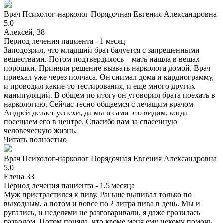
Врач
Психолог-нарколог
Порядочная Евгения Александровна
5.0
Алексей, 38
Период лечения пациента -
1 месяц
Заподозрил, что младший брат балуется с запрещенными
веществами. Потом подтвердилось – мать нашла в вещах
порошки. Приняли решение вызвать нарколога домой. Врач
приехал уже через полчаса. Он снимал дома и кардиограмму,
и проводил какие-то тестирования, и еще много других
манипуляций. В общем по итогу он уговорил брата поехать в
наркологию. Сейчас тесно общаемся с лечащим врачом –
Андрей делает успехи, да мы и сами это видим, когда
посещаем его в центре. Спасибо вам за спасенную
человеческую жизнь.
Читать полностью
Врач
Психолог-нарколог
Порядочная Евгения Александровна
5.0
Елена 33
Период лечения пациента -
1,5 месяца
Муж пристрастился к пиву. Раньше выпивал только по
выходным, а потом и вовсе по 2 литра пива в день. Мы и
ругались, и неделями не разговаривали, я даже грозилась
разводом. Потом поняла, что кроме меня ему некому помочь.