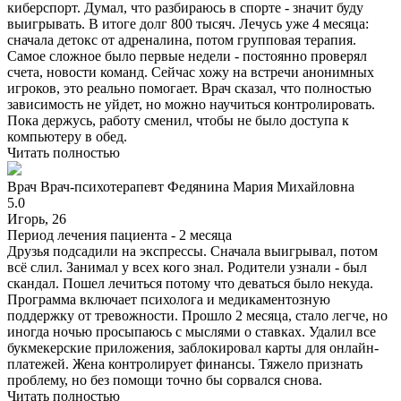
киберспорт. Думал, что разбираюсь в спорте - значит буду
выигрывать. В итоге долг 800 тысяч. Лечусь уже 4 месяца:
сначала детокс от адреналина, потом групповая терапия.
Самое сложное было первые недели - постоянно проверял
счета, новости команд. Сейчас хожу на встречи анонимных
игроков, это реально помогает. Врач сказал, что полностью
зависимость не уйдет, но можно научиться контролировать.
Пока держусь, работу сменил, чтобы не было доступа к
компьютеру в обед.
Читать полностью
Врач
Врач-психотерапевт
Федянина Мария Михайловна
5.0
Игорь, 26
Период лечения пациента -
2 месяца
Друзья подсадили на экспрессы. Сначала выигрывал, потом
всё слил. Занимал у всех кого знал. Родители узнали - был
скандал. Пошел лечиться потому что деваться было некуда.
Программа включает психолога и медикаментозную
поддержку от тревожности. Прошло 2 месяца, стало легче, но
иногда ночью просыпаюсь с мыслями о ставках. Удалил все
букмекерские приложения, заблокировал карты для онлайн-
платежей. Жена контролирует финансы. Тяжело признать
проблему, но без помощи точно бы сорвался снова.
Читать полностью