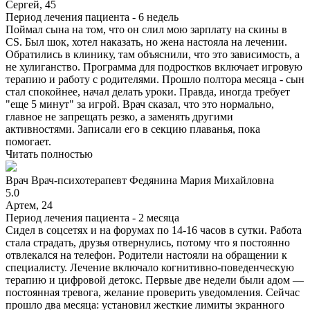
Сергей, 45
Период лечения пациента -
6 недель
Поймал сына на том, что он слил мою зарплату на скины в
CS. Был шок, хотел наказать, но жена настояла на лечении.
Обратились в клинику, там объяснили, что это зависимость, а
не хулиганство. Программа для подростков включает игровую
терапию и работу с родителями. Прошло полтора месяца - сын
стал спокойнее, начал делать уроки. Правда, иногда требует
"еще 5 минут" за игрой. Врач сказал, что это нормально,
главное не запрещать резко, а заменять другими
активностями. Записали его в секцию плаванья, пока
помогает.
Читать полностью
Врач
Врач-психотерапевт
Федянина Мария Михайловна
5.0
Артем, 24
Период лечения пациента -
2 месяца
Сидел в соцсетях и на форумах по 14-16 часов в сутки. Работа
стала страдать, друзья отвернулись, потому что я постоянно
отвлекался на телефон. Родители настояли на обращении к
специалисту. Лечение включало когнитивно-поведенческую
терапию и цифровой детокс. Первые две недели были адом —
постоянная тревога, желание проверить уведомления. Сейчас
прошло два месяца: установил жесткие лимиты экранного