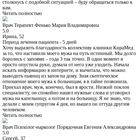
столкнусь с подобной ситуацией – буду обращаться только к
вам.
Читать полностью
Врач
Терапевт
Фенько Мария Владимировна
5.0
Ирина, 52
Период лечения пациента -
5 дней
Хочу выразить благодарность коллективу клиники КираМед
за то, что наставили моего мужа на путь истинный. Мы долго
боролись с запоями – года 3 так точно. В один момент я
просто опустила руки, думала от него уже уходить. Начала
искать информацию в интернете, и вычитала, что можно
выводить пьяниц из запоя на дому. Зная скептическое
отношение моего мужа к больницам, я в тайне позвонила.
Приехал врач, муж, конечно, был в ярости. Низкий поклон
специалисту, он спокойно нашел нужные слова и уговорил
мужа на капельницу, а потом и на больницу. Я не знаю, что
делали с моим супругом 4 дня, но вышел он оттуда другим
человеком.
Читать полностью
Врач
Психолог-нарколог
Порядочная Евгения Александровна
5.0
Сергей, 37