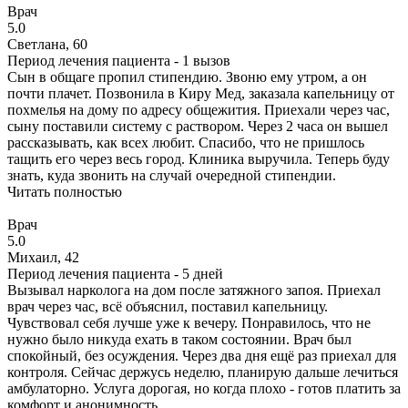
Врач
5.0
Светлана, 60
Период лечения пациента -
1 вызов
Сын в общаге пропил стипендию. Звоню ему утром, а он
почти плачет. Позвонила в Киру Мед, заказала капельницу от
похмелья на дому по адресу общежития. Приехали через час,
сыну поставили систему с раствором. Через 2 часа он вышел
рассказывать, как всех любит. Спасибо, что не пришлось
тащить его через весь город. Клиника выручила. Теперь буду
знать, куда звонить на случай очередной стипендии.
Читать полностью
Врач
5.0
Михаил, 42
Период лечения пациента -
5 дней
Вызывал нарколога на дом после затяжного запоя. Приехал
врач через час, всё объяснил, поставил капельницу.
Чувствовал себя лучше уже к вечеру. Понравилось, что не
нужно было никуда ехать в таком состоянии. Врач был
спокойный, без осуждения. Через два дня ещё раз приехал для
контроля. Сейчас держусь неделю, планирую дальше лечиться
амбулаторно. Услуга дорогая, но когда плохо - готов платить за
комфорт и анонимность.