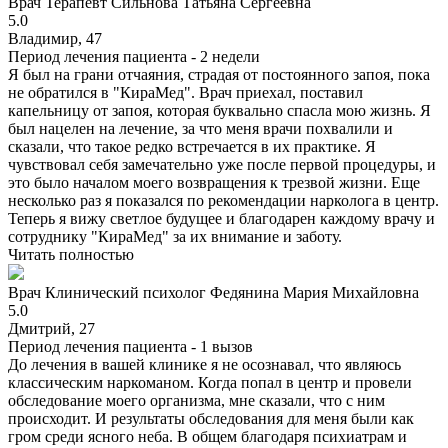
Врач
Терапевт
Сильнова Татьяна Сергеевна
5.0
Владимир, 47
Период лечения пациента -
2 недели
Я был на грани отчаяния, страдая от постоянного запоя, пока
не обратился в "КираМед". Врач приехал, поставил
капельницу от запоя, которая буквально спасла мою жизнь. Я
был нацелен на лечение, за что меня врачи похвалили и
сказали, что такое редко встречается в их практике. Я
чувствовал себя замечательно уже после первой процедуры, и
это было началом моего возвращения к трезвой жизни. Еще
несколько раз я показался по рекомендации нарколога в центр.
Теперь я вижу светлое будущее и благодарен каждому врачу и
сотруднику "КираМед" за их внимание и заботу.
Читать полностью
Врач
Клинический психолог
Федянина Мария Михайловна
5.0
Дмитрий, 27
Период лечения пациента -
1 вызов
До лечения в вашей клинике я не осознавал, что являюсь
классическим наркоманом. Когда попал в центр и провели
обследование моего организма, мне сказали, что с ним
происходит. И результаты обследования для меня были как
гром среди ясного неба. В общем благодаря психиатрам и