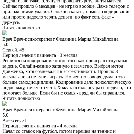
недели было тяжело, тянуло проверить результаты матчей.
Сейчас прошло 6 месяцев - не играю вообще. Даже телефон с
приложениями удалил. Сложно сказать, помогло кодирование
или просто надоело терять деньги, но факт есть факт -
держусь.
Читать полностью
Врач
Врач-психотерапевт
Федянина Мария Михайловна
5.0
Сергей, 45
Период лечения пациента -
3 месяца
Решился на кодирование после того как проиграл отпускные
за день. Онлайн-казино затянуло незаметно. Выбрал метод
Довженко, хотя сомневался в эффективности. Прошло 3
месяца - пока не тянет играть. Но честно говоря, думаю это
больше самодисциплина. Кодирование дало психологическую
поддержку, точку отсчета. Хожу к психологу раз в неделю, это
помогает больше. Если бы не семья - вряд ли бы справился.
Читать полностью
Врач
Врач-психотерапевт
Федянина Мария Михайловна
5.0
Алексей, 31
Период лечения пациента -
4 месяца
Начал со ставок на футбол, потом перешел на теннис и