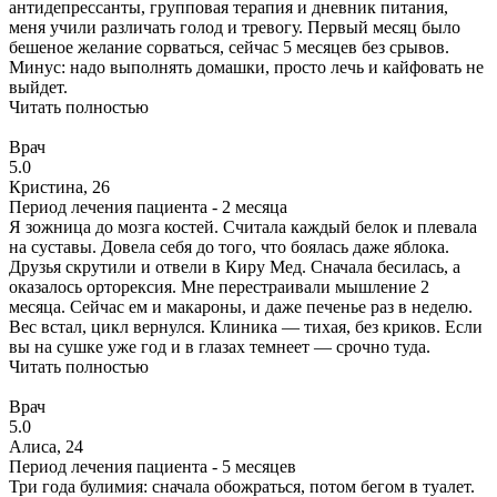
антидепрессанты, групповая терапия и дневник питания,
меня учили различать голод и тревогу. Первый месяц было
бешеное желание сорваться, сейчас 5 месяцев без срывов.
Минус: надо выполнять домашки, просто лечь и кайфовать не
выйдет.
Читать полностью
Врач
5.0
Кристина, 26
Период лечения пациента -
2 месяца
Я зожница до мозга костей. Считала каждый белок и плевала
на суставы. Довела себя до того, что боялась даже яблока.
Друзья скрутили и отвели в Киру Мед. Сначала бесилась, а
оказалось орторексия. Мне перестраивали мышление 2
месяца. Сейчас ем и макароны, и даже печенье раз в неделю.
Вес встал, цикл вернулся. Клиника — тихая, без криков. Если
вы на сушке уже год и в глазах темнеет — срочно туда.
Читать полностью
Врач
5.0
Алиса, 24
Период лечения пациента -
5 месяцев
Три года булимия: сначала обожраться, потом бегом в туалет.