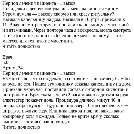
Период лечения пациента -
1 вызов
Посиделки с девочками удались: мешала вино с джином.
Утром думала — вызову скорую или сразу ритуальку?
Вызвала капельницу на дом. Вызвала в 10 утра, приехали к
11. Врач посмотрел зрачки, поставил капельницу с магнезией
и витаминами. Через полтора часа я воскресла, могла смотреть
в телефон и не тошнить. Лечение похмелья на дому — это
мастхев для тех, кто не умеет пить.
Читать полностью
Врач
5.0
Артем, 34
Период лечения пациента -
1 вызов
Нужно было с утра по делам, а состояние —не жилец. Сам бы
за руль не сел. Нашел эту клинику, заказал капельницу на дом.
Приехали через час, поставили состав с янтарной кислотой и
ноотропами. Врач сказал, через 2 часа можно садиться за руль,
алкотестер покажет ноль. Процедура длилась минут 40, я
поспал, проснулся — будто не пил вчера. Стоит дешевле, чем
штраф за пьяную езду. Клиника адекватная, не навязывают
кодировку, хотя я ожидал. Только не врите врачу, сколько
выпили — они всё равно увидят.
Читать полностью