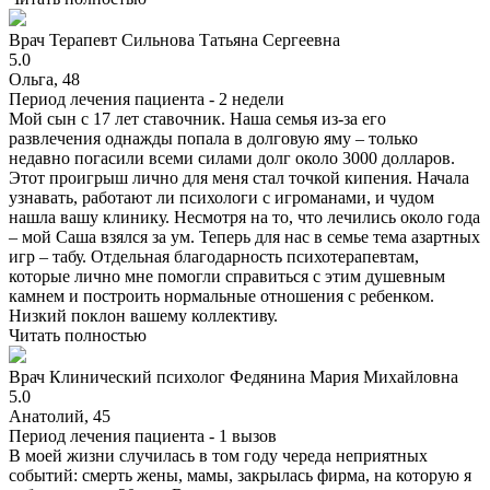
Врач
Терапевт
Сильнова Татьяна Сергеевна
5.0
Ольга, 48
Период лечения пациента -
2 недели
Мой сын с 17 лет ставочник. Наша семья из-за его
развлечения однажды попала в долговую яму – только
недавно погасили всеми силами долг около 3000 долларов.
Этот проигрыш лично для меня стал точкой кипения. Начала
узнавать, работают ли психологи с игроманами, и чудом
нашла вашу клинику. Несмотря на то, что лечились около года
– мой Саша взялся за ум. Теперь для нас в семье тема азартных
игр – табу. Отдельная благодарность психотерапевтам,
которые лично мне помогли справиться с этим душевным
камнем и построить нормальные отношения с ребенком.
Низкий поклон вашему коллективу.
Читать полностью
Врач
Клинический психолог
Федянина Мария Михайловна
5.0
Анатолий, 45
Период лечения пациента -
1 вызов
В моей жизни случилась в том году череда неприятных
событий: смерть жены, мамы, закрылась фирма, на которую я