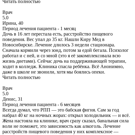
Читать полностью
Врач
5.0
Ирина, 40
Период лечения пациента -
1 месяц
Дочь в 16 лет перестала есть, расстройство пищевого
поведения. Вес упал до 35 кг. Нашли Киру Мед в
Новосибирске. Лечение длилось 3 недели стационара.
Сначала кормили через зонд, потом за едой бегала. Психолог
работал и с ней, и со мной (это я её закомплексовала всю
жизнь диетами). Сейчас дочь на поддерживающей терапии,
ходит в колледж. Клиника спасла ребёнка. Всё Анонимно,
даже в школе не звонили, хотя мы боялись опеки.
Читать полностью
Врач
5.0
Денис, 31
Период лечения пациента -
6 месяцев
Всегда думал, что РПП — это бабская фигня. Сам за год
набрал 40 кг на ночных жорах: открыл холодильник — и всё.
Жена настояла на клинике, врач сразу сказал, банальная сила
воли не поможет, это зависимость как алкоголь. Лечение
расстройств пищевого поведения у них комплексное —