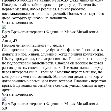
Прошло 8 месяцев - в казино не захожу, даже мимо не хожу.
Покерные сайты заблокировал через роутер. Тяжело было
первые месяцы, ломка реальная. Сейчас работаю,
восстанавливаю отношения с дочкой. Понял, что азарт - это
дыра, которую деньгами не заполнить.
Читать полностью
Врач
Врач-психотерапевт
Федянина Мария Михайловна
5.0
Анна, 43
Период лечения пациента -
3 месяца
Сын протащил из дома ноутбук и телефон, чтобы оплатить
донаты в игре. Узнала случайно, когда пришли коллекторы.
Школу прогуливал, стал агрессивным. Повели к специалисту
по подростковой зависимости. Сначала он вообще не хотел
разговаривать, сидел в наушниках. Психолог нашел подход
через интересы сына. Прошло 3 месяца: играет меньше, но
контроль нужен постоянный. Установили лимиты на карте,
договорились о времени за компьютером. Главное - перестал
врать. Еще ходим на семейные сеансы, учимся слышать друг
друга.
Читать полностью
Врач
Врач-психотерапевт
Федянина Мария Михайловна
5.0