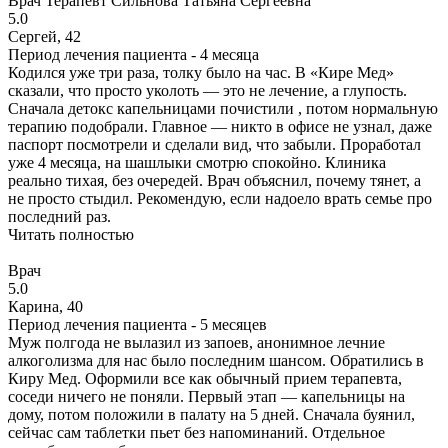
Врач
Терапевт
Сильнова Татьяна Сергеевна
5.0
Сергей, 42
Период лечения пациента -
4 месяца
Кодился уже три раза, толку было на час. В «Кире Мед»
сказали, что просто уколоть — это не лечение, а глупость.
Сначала детокс капельницами почистили , потом нормальную
терапию подобрали. Главное — никто в офисе не узнал, даже
паспорт посмотрели и сделали вид, что забыли. Проработал
уже 4 месяца, на шашлыки смотрю спокойно. Клиника
реально тихая, без очередей. Врач объяснил, почему тянет, а
не просто стыдил. Рекомендую, если надоело врать семье про
последний раз.
Читать полностью
Врач
5.0
Карина, 40
Период лечения пациента -
5 месяцев
Муж полгода не вылазил из запоев, анонимное лечние
алкоголизма для нас было последним шансом. Обратились в
Киру Мед. Оформили все как обычный прием терапевта,
соседи ничего не поняли. Первый этап — капельницы на
дому, потом положили в палату на 5 дней. Сначала буянил,
сейчас сам таблетки пьет без напоминаний. Отдельное