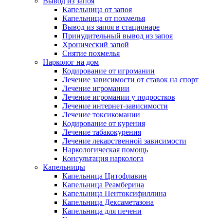
Вывод из запоя
Капельница от запоя
Капельница от похмелья
Вывод из запоя в стационаре
Принудительный вывод из запоя
Хронический запой
Снятие похмелья
Нарколог на дом
Кодирование от игромании
Лечение зависимости от ставок на спорт
Лечение игромании
Лечение игромании у подростков
Лечение интернет-зависимости
Лечение токсикомании
Кодирование от курения
Лечение табакокурения
Лечение лекарственной зависимости
Наркологическая помощь
Консультация нарколога
Капельницы
Капельница Цитофлавин
Капельница Реамберина
Капельница Пентоксифиллина
Капельница Дексаметазона
Капельница для печени