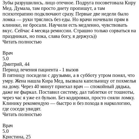
Зубы разрушились, лицо отечное. Подруга посоветовала Киру
Мед. Думала, там просто диету пропишут, а там
психотерапию подключают сразу. Первые две недели было
ломка — руки тряслись без еды. Но врачи ночевали прям в
клинике, не бросали. Научили есть медленно, чувствовать
вкус. Сейчас 4 месяца ремиссии. Страшно только сорваться на
праздниках, но пока, слава богу, я держусь))
Читать полностью
Врач
5.0
Дмитрий, 44
Период лечения пациента -
1 вызов
В пятницу посидели с друзьями, а в субботу утром понял, что
умру. Жена нашла Кира Мед, вызвала капельницу от похмелья
на дому. Через 40 минут приехал врач — спокойный дядька,
даже не фыркал. Поставил систему, дал таблетки от тошноты,
через час я уже ел бульон. Без кодировки, просто сняли ломку.
Клинику рекомендую — быстро и без похода в наркологию,
где соседи увидят.
Читать полностью
Врач
5.0
Кристина, 25