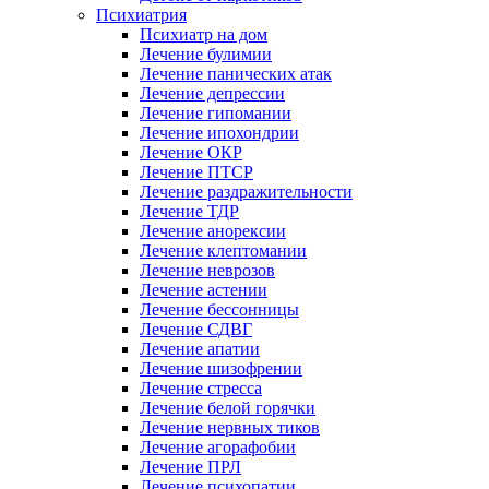
Психиатрия
Психиатр на дом
Лечение булимии
Лечение панических атак
Лечение депрессии
Лечение гипомании
Лечение ипохондрии
Лечение ОКР
Лечение ПТСР
Лечение раздражительности
Лечение ТДР
Лечение анорексии
Лечение клептомании
Лечение неврозов
Лечение астении
Лечение бессонницы
Лечение СДВГ
Лечение апатии
Лечение шизофрении
Лечение стресса
Лечение белой горячки
Лечение нервных тиков
Лечение агорафобии
Лечение ПРЛ
Лечение психопатии