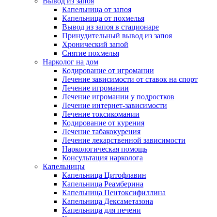
Вывод из запоя
Капельница от запоя
Капельница от похмелья
Вывод из запоя в стационаре
Принудительный вывод из запоя
Хронический запой
Снятие похмелья
Нарколог на дом
Кодирование от игромании
Лечение зависимости от ставок на спорт
Лечение игромании
Лечение игромании у подростков
Лечение интернет-зависимости
Лечение токсикомании
Кодирование от курения
Лечение табакокурения
Лечение лекарственной зависимости
Наркологическая помощь
Консультация нарколога
Капельницы
Капельница Цитофлавин
Капельница Реамберина
Капельница Пентоксифиллина
Капельница Дексаметазона
Капельница для печени