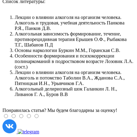
Список литературы:
Лекции о влиянии алкоголя на организм человека.
Алкоголь и трудовая, учебная деятельность Панкова
Р.Я., Панков Д.В.
Алкогольная зависимость формирование, течение,
противорецидивная терапия Ерышев О.Ф., Рыбакова
Т.Г., Шабанов П.Д
Основы наркологии Буркин М.М., Горанская С.В.
Особенности формирования и психокоррекции
полинаркоманий в подростковом возрасте Лозовик Л.А.
(сост.)
Лекции о влиянии алкоголя на организм человека.
Алкоголь и потомство Таболин В.А., Жданова С.А.,
Пятницкая И.Н., Урывчиков Г.А.
Алкогольный делириозный шок Галанкин Л. Н.,
Ливанов Г. А., Буров В.В
Понравилась статья? Мы будем благодарны за оценку!