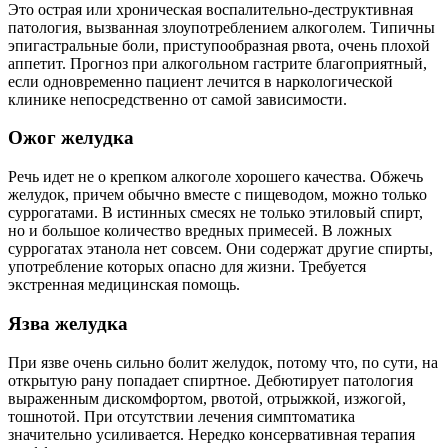
Это острая или хроническая воспалительно-деструктивная
патология, вызванная злоупотреблением алкоголем. Типичны
эпигастральные боли, приступообразная рвота, очень плохой
аппетит. Прогноз при алкогольном гастрите благоприятный,
если одновременно пациент лечится в наркологической
клинике непосредственно от самой зависимости.
Ожог желудка
Речь идет не о крепком алкоголе хорошего качества. Обжечь
желудок, причем обычно вместе с пищеводом, можно только
суррогатами. В истинных смесях не только этиловый спирт,
но и большое количество вредных примесей. В ложных
суррогатах этанола нет совсем. Они содержат другие спирты,
употребление которых опасно для жизни. Требуется
экстренная медицинская помощь.
Язва желудка
При язве очень сильно болит желудок, потому что, по сути, на
открытую рану попадает спиртное. Дебютирует патология
выраженным дискомфортом, рвотой, отрыжкой, изжогой,
тошнотой. При отсутствии лечения симптоматика
значительно усиливается. Нередко консервативная терапия