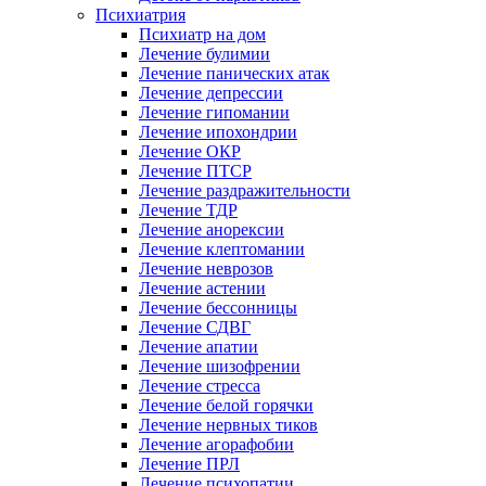
Психиатрия
Психиатр на дом
Лечение булимии
Лечение панических атак
Лечение депрессии
Лечение гипомании
Лечение ипохондрии
Лечение ОКР
Лечение ПТСР
Лечение раздражительности
Лечение ТДР
Лечение анорексии
Лечение клептомании
Лечение неврозов
Лечение астении
Лечение бессонницы
Лечение СДВГ
Лечение апатии
Лечение шизофрении
Лечение стресса
Лечение белой горячки
Лечение нервных тиков
Лечение агорафобии
Лечение ПРЛ
Лечение психопатии