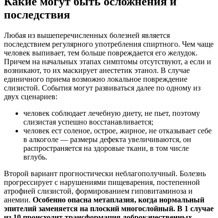
Какие могут быть осложнения и
последствия
Любая из вышеперечисленных болезней является
последствием регулярного употребления спиртного. Чем чаще
человек выпивает, тем больше повреждается его желудок.
Причем на начальных этапах симптомы отсутствуют, а если и
возникают, то их маскирует анестетик этанол. В случае
единичного приема возможно локальное повреждение
слизистой. События могут развиваться далее по одному из
двух сценариев:
человек соблюдает лечебную диету, не пьет, поэтому
слизистая успешно восстанавливается;
человек ест соленое, острое, жирное, не отказывает себе
в алкоголе — размеры дефекта увеличиваются, он
распространяется на здоровые ткани, в том числе
вглубь.
Второй вариант прогностически неблагополучный. Болезнь
прогрессирует с нарушениями пищеварения, постепенной
атрофией слизистой, формированием гиповитаминоза и
анемии.
Особенно опасна метаплазия, когда нормальный
эпителий заменяется на плоский многослойный. В 1 случае
из 10 происходит трансформация доброкачественных