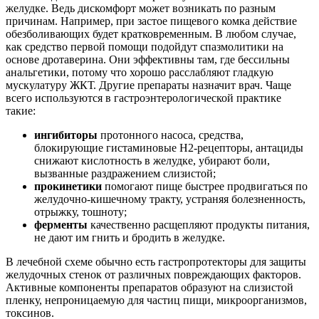
желудке. Ведь дискомфорт может возникать по разным
причинам. Например, при застое пищевого комка действие
обезболивающих будет кратковременным. В любом случае,
как средство первой помощи подойдут спазмолитики на
основе дротаверина. Они эффективны там, где бессильны
анальгетики, потому что хорошо расслабляют гладкую
мускулатуру ЖКТ. Другие препараты назначит врач. Чаще
всего используются в гастроэнтерологической практике
такие:
ингибиторы
протонного насоса, средства,
блокирующие гистаминовые Н2-рецепторы, антациды
снижают кислотность в желудке, убирают боли,
вызванные раздражением слизистой;
прокинетики
помогают пище быстрее продвигаться по
желудочно-кишечному тракту, устраняя болезненность,
отрыжку, тошноту;
ферменты
качественно расщепляют продукты питания,
не дают им гнить и бродить в желудке.
В лечебной схеме обычно есть гастропротекторы для защиты
желудочных стенок от различных повреждающих факторов.
Активные компоненты препаратов образуют на слизистой
пленку, непроницаемую для частиц пищи, микроорганизмов,
токсинов.