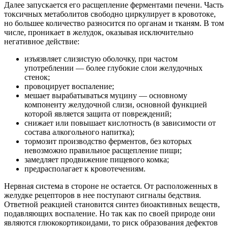
Далее запускается его расщепление ферментами печени. Часть
токсичных метаболитов свободно циркулирует в кровотоке,
но большее количество разносится по органам и тканям. В том
числе, проникает в желудок, оказывая исключительно
негативное действие:
изъязвляет слизистую оболочку, при частом
употреблении — более глубокие слои желудочных
стенок;
провоцирует воспаление;
мешает вырабатываться муцину — основному
компоненту желудочной слизи, основной функцией
которой является защита от повреждений;
снижает или повышает кислотность (в зависимости от
состава алкогольного напитка);
тормозит производство ферментов, без которых
невозможно правильное расщепление пищи;
замедляет продвижение пищевого комка;
предрасполагает к кровотечениям.
Нервная система в стороне не остается. От расположенных в
желудке рецепторов в нее поступают сигналы бедствия.
Ответной реакцией становится синтез биоактивных веществ,
подавляющих воспаление. Но так как по своей природе они
являются глюкокортикоидами, то риск образования дефектов