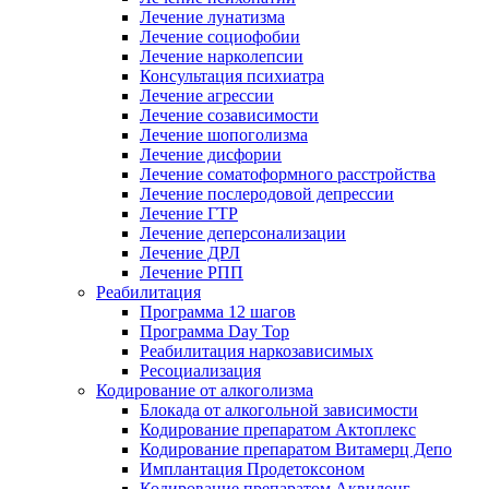
Лечение лунатизма
Лечение социофобии
Лечение нарколепсии
Консультация психиатра
Лечение агрессии
Лечение созависимости
Лечение шопоголизма
Лечение дисфории
Лечение соматоформного расстройства
Лечение послеродовой депрессии
Лечение ГТР
Лечение деперсонализации
Лечение ДРЛ
Лечение РПП
Реабилитация
Программа 12 шагов
Программа Day Top
Реабилитация наркозависимых
Ресоциализация
Кодирование от алкоголизма
Блокада от алкогольной зависимости
Кодирование препаратом Актоплекс
Кодирование препаратом Витамерц Депо
Имплантация Продетоксоном
Кодирование препаратом Аквилонг