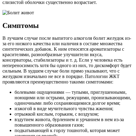
слизистой оболочки существенно возрастает.
Симптомы
В лучшем случае после выпитого алкоголя болит желудок из-
за его низкого качества или наличия в составе множества
синтетических добавок. К ним относятся ароматизаторы с
красителями, разнообразные улучшители вкуса,
консерваторы, стабилизаторы и т. д. Если у человека есть
непереносимость хотя бы одного из них, то дискомфорт будет
сильным. В худшем случае боли прямо указывают, что с
желудком изначально не все в порядке. Патологии ЖКТ
проявляются преимущественно такими симптомами:
болевыми ощущениями — тупыми, приглушенными,
ноющими или острыми, режущими, пронизывающими,
одиночными либо сохраняющимися долгое время;
изжогой в виде мучительного чувства жжения;
отрыжкой кислым, горьким, с воздухом;
вздутием живота, бурлением и урчанием в нем из-за
повышенного образования газов;
подкатывающей к горлу тошнотой, которая может
завершиться рвотой;