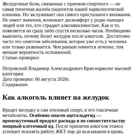
Желудочные боли, связанные с приемом спиртного — не
самая типичная жалоба пациентов нашей наркологической
клиники. Но заслуживает она самого пристального внимания.
Не имеет значения, возникает дискомфорт у редко пьющих
людей или тех, кто страдает алкозависимостью. Как и то,
появляется он сразу либо спустя несколько часов. Необходимо
выяснить, почему болит желудок после алкоголя. Достаточно
часто это симптом заболевания, которое уже есть у человека
или только развивается. Чем раньше начнется лечение, тем
меньше вероятность осложнений.
Статью проверил:
Петровский Владимир Александрович
Врач-нарколог высшей
категории
Дата проверки:
06 августа 2026г.
Содержание
Как алкоголь влияет на желудок
Вредит желудку и сам этиловый спирт, и его токсичные
метаболиты.
Особенно опасен ацетальдегид —
промежуточный продукт распада и по совместительству
мощный клеточный яд
. После принятия алкоголя этанол
успевает исказить работу ЖКТ еще до всасывания в кровь.