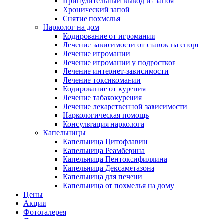
Принудительный вывод из запоя
Хронический запой
Снятие похмелья
Нарколог на дом
Кодирование от игромании
Лечение зависимости от ставок на спорт
Лечение игромании
Лечение игромании у подростков
Лечение интернет-зависимости
Лечение токсикомании
Кодирование от курения
Лечение табакокурения
Лечение лекарственной зависимости
Наркологическая помощь
Консультация нарколога
Капельницы
Капельница Цитофлавин
Капельница Реамберина
Капельница Пентоксифиллина
Капельница Дексаметазона
Капельница для печени
Капельница от похмелья на дому
Цены
Акции
Фотогалерея