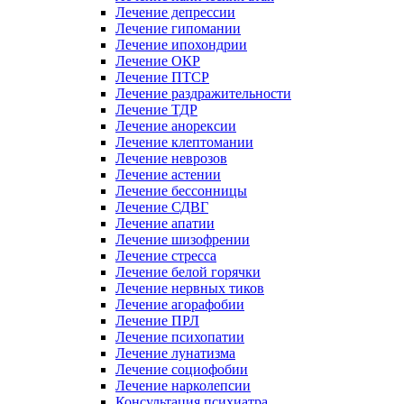
Лечение депрессии
Лечение гипомании
Лечение ипохондрии
Лечение ОКР
Лечение ПТСР
Лечение раздражительности
Лечение ТДР
Лечение анорексии
Лечение клептомании
Лечение неврозов
Лечение астении
Лечение бессонницы
Лечение СДВГ
Лечение апатии
Лечение шизофрении
Лечение стресса
Лечение белой горячки
Лечение нервных тиков
Лечение агорафобии
Лечение ПРЛ
Лечение психопатии
Лечение лунатизма
Лечение социофобии
Лечение нарколепсии
Консультация психиатра