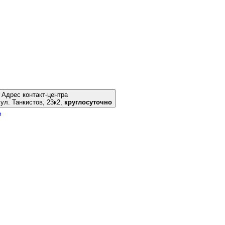
Адрес контакт-центра
Новосибирск, ул. Танкистов, 23к2,
круглосуточно
ь