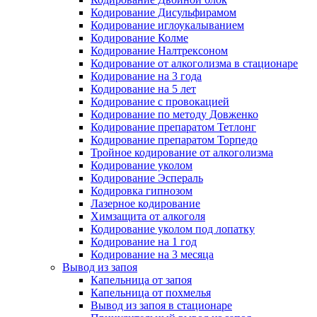
Кодирование Дисульфирамом
Кодирование иглоукалыванием
Кодирование Колме
Кодирование Налтрексоном
Кодирование от алкоголизма в стационаре
Кодирование на 3 года
Кодирование на 5 лет
Кодирование с провокацией
Кодирование по методу Довженко
Кодирование препаратом Тетлонг
Кодирование препаратом Торпедо
Тройное кодирование от алкоголизма
Кодирование уколом
Кодирование Эспераль
Кодировка гипнозом
Лазерное кодирование
Химзащита от алкоголя
Кодирование уколом под лопатку
Кодирование на 1 год
Кодирование на 3 месяца
Вывод из запоя
Капельница от запоя
Капельница от похмелья
Вывод из запоя в стационаре