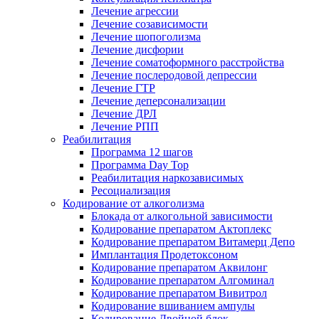
Лечение агрессии
Лечение созависимости
Лечение шопоголизма
Лечение дисфории
Лечение соматоформного расстройства
Лечение послеродовой депрессии
Лечение ГТР
Лечение деперсонализации
Лечение ДРЛ
Лечение РПП
Реабилитация
Программа 12 шагов
Программа Day Top
Реабилитация наркозависимых
Ресоциализация
Кодирование от алкоголизма
Блокада от алкогольной зависимости
Кодирование препаратом Актоплекс
Кодирование препаратом Витамерц Депо
Имплантация Продетоксоном
Кодирование препаратом Аквилонг
Кодирование препаратом Алгоминал
Кодирование препаратом Вивитрол
Кодирование вшиванием ампулы
Кодирование Двойной блок