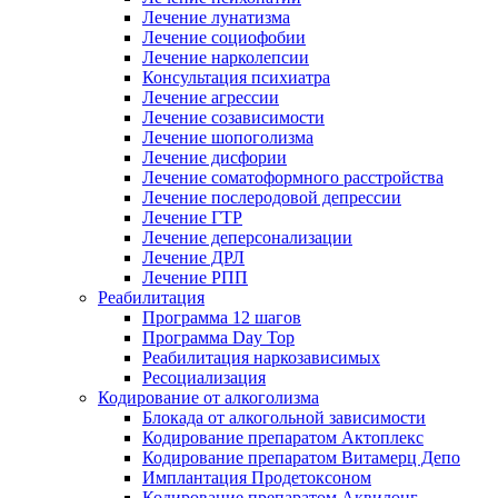
Лечение лунатизма
Лечение социофобии
Лечение нарколепсии
Консультация психиатра
Лечение агрессии
Лечение созависимости
Лечение шопоголизма
Лечение дисфории
Лечение соматоформного расстройства
Лечение послеродовой депрессии
Лечение ГТР
Лечение деперсонализации
Лечение ДРЛ
Лечение РПП
Реабилитация
Программа 12 шагов
Программа Day Top
Реабилитация наркозависимых
Ресоциализация
Кодирование от алкоголизма
Блокада от алкогольной зависимости
Кодирование препаратом Актоплекс
Кодирование препаратом Витамерц Депо
Имплантация Продетоксоном
Кодирование препаратом Аквилонг