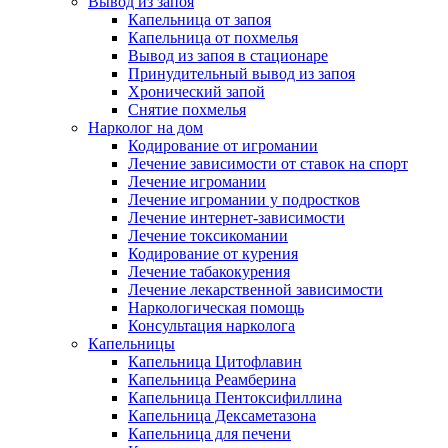
Вывод из запоя
Капельница от запоя
Капельница от похмелья
Вывод из запоя в стационаре
Принудительный вывод из запоя
Хронический запой
Снятие похмелья
Нарколог на дом
Кодирование от игромании
Лечение зависимости от ставок на спорт
Лечение игромании
Лечение игромании у подростков
Лечение интернет-зависимости
Лечение токсикомании
Кодирование от курения
Лечение табакокурения
Лечение лекарственной зависимости
Наркологическая помощь
Консультация нарколога
Капельницы
Капельница Цитофлавин
Капельница Реамберина
Капельница Пентоксифиллина
Капельница Дексаметазона
Капельница для печени