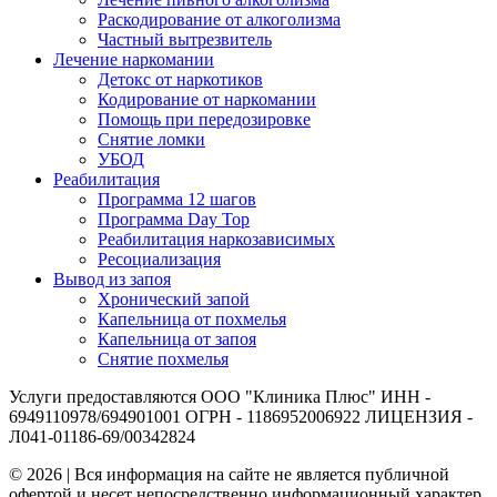
Раскодирование от алкоголизма
Частный вытрезвитель
Лечение наркомании
Детокс от наркотиков
Кодирование от наркомании
Помощь при передозировке
Снятие ломки
УБОД
Реабилитация
Программа 12 шагов
Программа Day Top
Реабилитация наркозависимых
Ресоциализация
Вывод из запоя
Хронический запой
Капельница от похмелья
Капельница от запоя
Снятие похмелья
Услуги предоставляются ООО "Клиника Плюс" ИНН -
6949110978/694901001 ОГРН - 1186952006922 ЛИЦЕНЗИЯ -
Л041-01186-69/00342824
© 2026 | Вся информация на сайте не является публичной
офертой и несет непосредственно информационный характер.