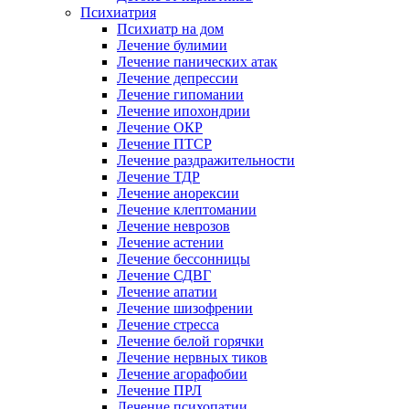
Психиатрия
Психиатр на дом
Лечение булимии
Лечение панических атак
Лечение депрессии
Лечение гипомании
Лечение ипохондрии
Лечение ОКР
Лечение ПТСР
Лечение раздражительности
Лечение ТДР
Лечение анорексии
Лечение клептомании
Лечение неврозов
Лечение астении
Лечение бессонницы
Лечение СДВГ
Лечение апатии
Лечение шизофрении
Лечение стресса
Лечение белой горячки
Лечение нервных тиков
Лечение агорафобии
Лечение ПРЛ
Лечение психопатии