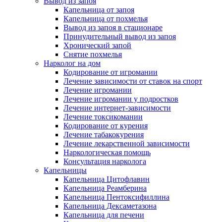
Вывод из запоя
Капельница от запоя
Капельница от похмелья
Вывод из запоя в стационаре
Принудительный вывод из запоя
Хронический запой
Снятие похмелья
Нарколог на дом
Кодирование от игромании
Лечение зависимости от ставок на спорт
Лечение игромании
Лечение игромании у подростков
Лечение интернет-зависимости
Лечение токсикомании
Кодирование от курения
Лечение табакокурения
Лечение лекарственной зависимости
Наркологическая помощь
Консультация нарколога
Капельницы
Капельница Цитофлавин
Капельница Реамберина
Капельница Пентоксифиллина
Капельница Дексаметазона
Капельница для печени