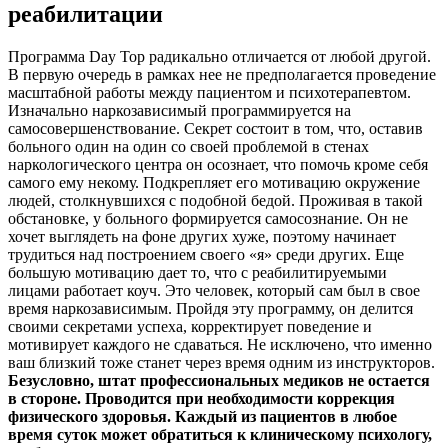
реабилитации
Программа Day Top радикально отличается от любой другой.
В первую очередь в рамках нее не предполагается проведение
масштабной работы между пациентом и психотерапевтом.
Изначально наркозависимый программируется на
самосовершенствование. Секрет состоит в том, что, оставив
больного один на один со своей проблемой в стенах
наркологического центра он осознает, что помочь кроме себя
самого ему некому. Подкрепляет его мотивацию окружение
людей, столкнувшихся с подобной бедой. Проживая в такой
обстановке, у больного формируется самосознание. Он не
хочет выглядеть на фоне других хуже, поэтому начинает
трудиться над построением своего «я» среди других. Еще
большую мотивацию дает то, что с реабилитируемыми
лицами работает коуч. Это человек, который сам был в свое
время наркозависимым. Пройдя эту программу, он делится
своими секретами успеха, корректирует поведение и
мотивирует каждого не сдаваться. Не исключено, что именно
ваш близкий тоже станет через время одним из инструкторов.
Безусловно, штат профессиональных медиков не остается
в стороне. Проводится при необходимости коррекция
физического здоровья. Каждый из пациентов в любое
время суток может обратиться к клиническому психологу,