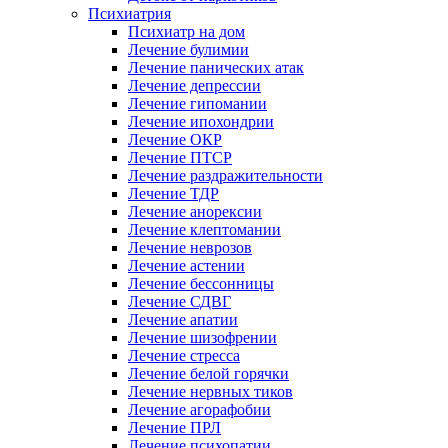
Психиатрия
Психиатр на дом
Лечение булимии
Лечение панических атак
Лечение депрессии
Лечение гипомании
Лечение ипохондрии
Лечение ОКР
Лечение ПТСР
Лечение раздражительности
Лечение ТДР
Лечение анорексии
Лечение клептомании
Лечение неврозов
Лечение астении
Лечение бессонницы
Лечение СДВГ
Лечение апатии
Лечение шизофрении
Лечение стресса
Лечение белой горячки
Лечение нервных тиков
Лечение агорафобии
Лечение ПРЛ
Лечение психопатии