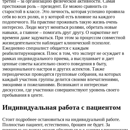
третий – за организацию физической активности. Самая
престижная роль – президент. Ее можно сравнить со
старостой в классе. Это личность, которая успешно проявила
себя во всех ролях, и у которой есть влияние на каждого
подопечного. На практике проживать такую жизнь очень
интересно. Люди могут меняться ролями, обретать новые
навыки, а главное – помогать друг другу. О наркотике нет
времени даже задуматься. При этом за процессом совместной
жизнедеятельности наблюдает клинический психолог.
Ежедневно специалист общается с каждым
реабилитирующимся. Плюс в том, что эксперт не осуждает в
рамках индивидуального приема, а выслушивает и дает
ценные советы касательно своего поведения в быту,
эмоционального настроя и других аспектов. Также
периодически проводятся групповые собрания, на которых
каждый участник группы делится своими впечатлениями,
эмоциями и пожеланиями. Возникают и интересные
дискуссии, где участники совершенствуют уровень своего
пребывания в центе.
Индивидуальная работа с пациентом
Стоит подробнее остановиться на индивидуальной работе.
Полностью пациент, естественно, брошен не будет. За
помощью он всегда может обратиться и к нашим клиническим