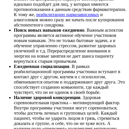
идеально подойдет для лиц, у которых имеются
противопоказания к данным средствам фармакотерапии.
К тому же,
реабилитацию наркозависимых
и
алкоголиков можно сразу же начать после купирования
абстинентного синдрома.
Поиск новых навыков ежедневно
. Важным аспектом
программы является активное обучение участников
новым навыкам. Это не только бытовые задачи, а и
обучение управлению стрессом, развитие здоровых
увлечений и т.д. Перераспределение внимания и
энергии на новые занятия не дает шанса пациенту
вернуться к старым привычкам.
Ежедневная социализация
. В рамках
реабилитационной программы участники вступают в
контакт друг с другом, коучем и с психологом,
обмениваются опытом и поддерживают друг друга. Это
способствует созданию комьюнити, где каждый
чувствует, что он не одинок в своей борьбе.
Наличие здоровой конкуренции
. Здоровая
соревновательная практика – мотивирующий фактор.
Внутри программы участники могут соревноваться,
чтобы достичь личных и групповых целей. Каждый
пациент, чтобы не ударить лицом в грязь, стремиться
доказать и группе, и себе, что он не хуже всех. А
наличие роли «президент» подкрепляет мотивацию