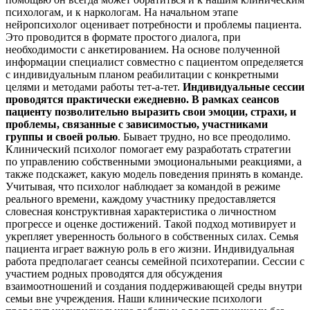
психологам, и к наркологам. На начальном этапе
нейропсихолог оценивает потребности и проблемы пациента.
Это проводится в формате простого диалога, при
необходимости с анкетированием. На основе полученной
информации специалист совместно с пациентом определяется
с индивидуальным планом реабилитации с конкретными
целями и методами работы тет-а-тет.
Индивидуальные сессии
проводятся практически ежедневно. В рамках сеансов
пациенту позволительно выразить свои эмоции, страхи, и
проблемы, связанные с зависимостью, участниками
группы и своей ролью
. Бывает трудно, но все преодолимо.
Клинический психолог помогает ему разработать стратегии
по управлению собственными эмоциональными реакциями, а
также подскажет, какую модель поведения принять в команде.
Учитывая, что психолог наблюдает за командой в режиме
реального времени, каждому участнику предоставляется
словесная конструктивная характеристика о личностном
прогрессе и оценке достижений. Такой подход мотивирует и
укрепляет уверенность больного в собственных силах. Семья
пациента играет важную роль в его жизни. Индивидуальная
работа предполагает сеансы семейной психотерапии. Сессии с
участием родных проводятся для обсуждения
взаимоотношений и создания поддерживающей среды внутри
семьи вне учреждения. Наши клинические психологи