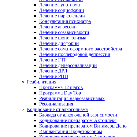
Лечение лунатизма
Лечение социофобии
Лечение нарколепсии
Консультация психиатра
Лечение агрессии
Лечение созависимости
Лечение шопоголизма
Лечение дисфории
Лечение соматоформного расстройства
Лечение послеродовой депрессии
Лечение ГТР
Лечение деперсонализации
Лечение ДРЛ
Лечение РПП
Реабилитация
Программа 12 шагов
Программа Day Top
Реабилитация наркозависимых
Ресоциализация
Кодирование от алкоголизма
Блокада от алкогольной зависимости
Кодирование препаратом Актоплекс
Кодирование препаратом Витамерц Депо
Имплантация Продетоксоном
Кодирование препаратом Аквилонг