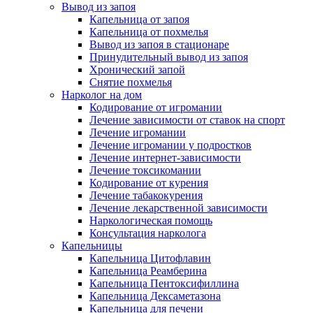
Вывод из запоя
Капельница от запоя
Капельница от похмелья
Вывод из запоя в стационаре
Принудительный вывод из запоя
Хронический запой
Снятие похмелья
Нарколог на дом
Кодирование от игромании
Лечение зависимости от ставок на спорт
Лечение игромании
Лечение игромании у подростков
Лечение интернет-зависимости
Лечение токсикомании
Кодирование от курения
Лечение табакокурения
Лечение лекарственной зависимости
Наркологическая помощь
Консультация нарколога
Капельницы
Капельница Цитофлавин
Капельница Реамберина
Капельница Пентоксифиллина
Капельница Дексаметазона
Капельница для печени