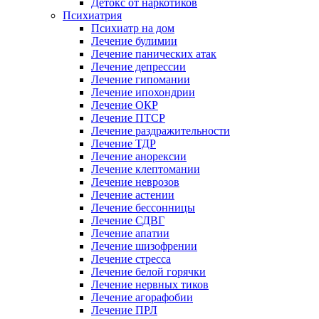
Детокс от наркотиков
Психиатрия
Психиатр на дом
Лечение булимии
Лечение панических атак
Лечение депрессии
Лечение гипомании
Лечение ипохондрии
Лечение ОКР
Лечение ПТСР
Лечение раздражительности
Лечение ТДР
Лечение анорексии
Лечение клептомании
Лечение неврозов
Лечение астении
Лечение бессонницы
Лечение СДВГ
Лечение апатии
Лечение шизофрении
Лечение стресса
Лечение белой горячки
Лечение нервных тиков
Лечение агорафобии
Лечение ПРЛ