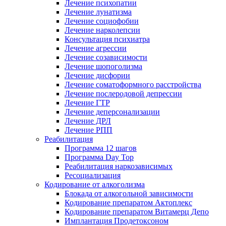
Лечение психопатии
Лечение лунатизма
Лечение социофобии
Лечение нарколепсии
Консультация психиатра
Лечение агрессии
Лечение созависимости
Лечение шопоголизма
Лечение дисфории
Лечение соматоформного расстройства
Лечение послеродовой депрессии
Лечение ГТР
Лечение деперсонализации
Лечение ДРЛ
Лечение РПП
Реабилитация
Программа 12 шагов
Программа Day Top
Реабилитация наркозависимых
Ресоциализация
Кодирование от алкоголизма
Блокада от алкогольной зависимости
Кодирование препаратом Актоплекс
Кодирование препаратом Витамерц Депо
Имплантация Продетоксоном