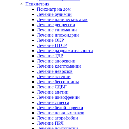
Психиатрия
Психиатр на дом
Лечение булимии
Лечение панических атак
Лечение депрессии
Лечение гипомании
Лечение ипохондрии
Лечение ОКР
Лечение ПТСР
Лечение раздражительности
Лечение ТДР
Лечение анорексии
Лечение клептомании
Лечение неврозов
Лечение астении
Лечение бессонницы
Лечение СДВГ
Лечение апатии
Лечение шизофрении
Лечение стресса
Лечение белой горячки
Лечение нервных тиков
Лечение агорафобии
Лечение ПРЛ
Лечение психопатии