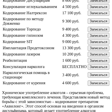
Кодирование Дисульфирам
8 600 руб.
Записаться
Кодирование иглоукалыванием
4 500 руб.
Записаться
Кодирование Налтрексон
17 100 руб.
Записаться
Кодирование по методу
9 300 руб.
Записаться
Довженко
Кодирование Торпедо
9 400 руб.
Записаться
Кодирование гипнозом
4 300 руб.
Записаться
Кодирование SIT
9 000 руб.
Записаться
Имплантация Продетоксоном
13 300 руб.
Записаться
Кодирование лазером
10 200 руб.
Записаться
Реабилитация
1 600 руб.
Записаться
Консультация нарколога
БЕСПЛАТНО
Записаться
Наркологическая помощь в
3 400 руб.
Записаться
стационаре
Кодирование от курения
4 600 руб.
Записаться
Хроническое употребление алкоголя – серьезная проблема,
требующая комплексного лечения. Представляем новый метод
борьбы с этой зависимостью – кодирование препаратом
«Аквилонг». Этот способ основан на введении в организм
дисульфирама, который делает употребление алкоголя