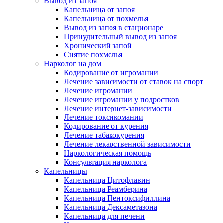
Вывод из запоя
Капельница от запоя
Капельница от похмелья
Вывод из запоя в стационаре
Принудительный вывод из запоя
Хронический запой
Снятие похмелья
Нарколог на дом
Кодирование от игромании
Лечение зависимости от ставок на спорт
Лечение игромании
Лечение игромании у подростков
Лечение интернет-зависимости
Лечение токсикомании
Кодирование от курения
Лечение табакокурения
Лечение лекарственной зависимости
Наркологическая помощь
Консультация нарколога
Капельницы
Капельница Цитофлавин
Капельница Реамберина
Капельница Пентоксифиллина
Капельница Дексаметазона
Капельница для печени