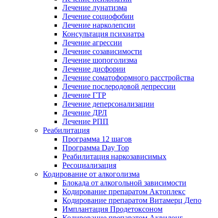
Лечение лунатизма
Лечение социофобии
Лечение нарколепсии
Консультация психиатра
Лечение агрессии
Лечение созависимости
Лечение шопоголизма
Лечение дисфории
Лечение соматоформного расстройства
Лечение послеродовой депрессии
Лечение ГТР
Лечение деперсонализации
Лечение ДРЛ
Лечение РПП
Реабилитация
Программа 12 шагов
Программа Day Top
Реабилитация наркозависимых
Ресоциализация
Кодирование от алкоголизма
Блокада от алкогольной зависимости
Кодирование препаратом Актоплекс
Кодирование препаратом Витамерц Депо
Имплантация Продетоксоном
Кодирование препаратом Аквилонг