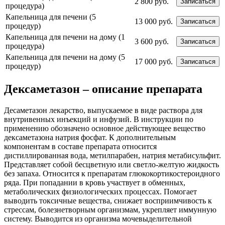
2 800 руб.
Записаться
процедура)
Капельница для печени (5
13 000 руб.
Записаться
процедур)
Капельница для печени на дому (1
3 600 руб.
Записаться
процедура)
Капельница для печени на дому (5
17 000 руб.
Записаться
процедур)
Дексаметазон – описание препарата
Десаметазон лекарство, выпускаемое в виде раствора для
внутривенных инъекций и инфузий. В инструкции по
применению обозначено основное действующее вещество
дексаметазона натрия фосфат. К дополнительным
компонентам в составе препарата относится
дистиллированная вода, метилпарабен, натрия метабисульфит.
Представляет собой бесцветную или светло-желтую жидкость
без запаха. Относится к препаратам глюкокортикостероидного
ряда. При попадании в кровь участвует в обменных,
метаболических физиологических процессах. Помогает
выводить токсичные вещества, снижает восприимчивость к
стрессам, болезнетворным организмам, укрепляет иммунную
систему. Выводится из организма мочевыделительной