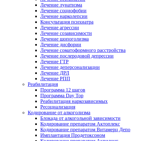
Лечение лунатизма
Лечение социофобии
Лечение нарколепсии
Консультация психиатра
Лечение агрессии
Лечение созависимости
Лечение шопоголизма
Лечение дисфории
Лечение соматоформного расстройства
Лечение послеродовой депрессии
Лечение ГТР
Лечение деперсонализации
Лечение ДРЛ
Лечение РПП
Реабилитация
Программа 12 шагов
Программа Day Top
Реабилитация наркозависимых
Ресоциализация
Кодирование от алкоголизма
Блокада от алкогольной зависимости
Кодирование препаратом Актоплекс
Кодирование препаратом Витамерц Депо
Имплантация Продетоксоном
Кодирование препаратом Аквилонг