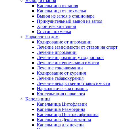
Вывод из запоя
Капельница от запоя
Капельница от похмелья
Вывод из запоя в стационаре
Принудительный вывод из запоя
Хронический запой
Снятие похмелья
Нарколог на дом
Кодирование от игромании
Лечение зависимости от ставок на спорт
Лечение игромании
Лечение игромании у подростков
Лечение интернет-зависимости
Лечение токсикомании
Кодирование от курения
Лечение табакокурения
Лечение лекарственной зависимости
Наркологическая помощь
Консультация нарколога
Капельницы
Капельница Цитофлавин
Капельница Реамберина
Капельница Пентоксифиллина
Капельница Дексаметазона
Капельница для печени