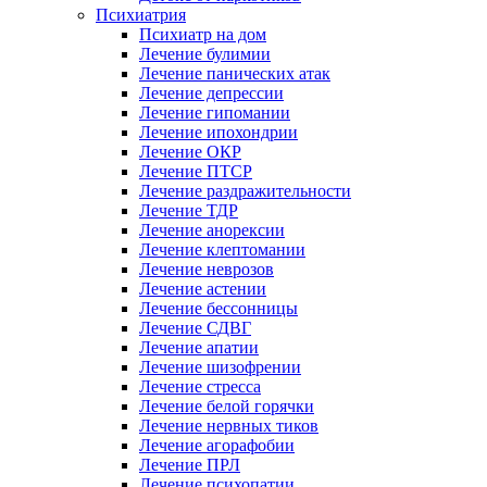
Психиатрия
Психиатр на дом
Лечение булимии
Лечение панических атак
Лечение депрессии
Лечение гипомании
Лечение ипохондрии
Лечение ОКР
Лечение ПТСР
Лечение раздражительности
Лечение ТДР
Лечение анорексии
Лечение клептомании
Лечение неврозов
Лечение астении
Лечение бессонницы
Лечение СДВГ
Лечение апатии
Лечение шизофрении
Лечение стресса
Лечение белой горячки
Лечение нервных тиков
Лечение агорафобии
Лечение ПРЛ
Лечение психопатии