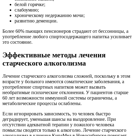
белой горячке;
слабоумию;
хроническому недержанию мочи;
развитию деменции.
Более 60% пьющих пенсионеров страдают от бессонницы, а
употребление любого спиртосодержащего напитка усиливает
это состояние.
Эффективные методы лечения
старческого алкоголизма
Лечение старческого алкоголизма сложней, поскольку в этом
возрасте у больного имеются соматические заболевания, а
употребление спиртных напитков может вызвать
необратимые психические отклонения. У пациентов старше
60 лет возможности иммунной системы ограничены, а
метаболические процессы ослаблены.
Если игнорировать зависимость, то человек быстро
деградирует, уменьшая шансы на выздоровление. При
отсутствии адекватной терапии у пожилого человека
помыслы сводятся только к алкоголю. Лечение старческого
алкоголизма в клинике КираМед в Новосибирске помогает