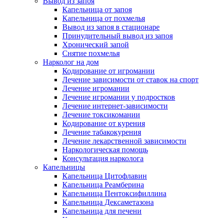
Вывод из запоя
Капельница от запоя
Капельница от похмелья
Вывод из запоя в стационаре
Принудительный вывод из запоя
Хронический запой
Снятие похмелья
Нарколог на дом
Кодирование от игромании
Лечение зависимости от ставок на спорт
Лечение игромании
Лечение игромании у подростков
Лечение интернет-зависимости
Лечение токсикомании
Кодирование от курения
Лечение табакокурения
Лечение лекарственной зависимости
Наркологическая помощь
Консультация нарколога
Капельницы
Капельница Цитофлавин
Капельница Реамберина
Капельница Пентоксифиллина
Капельница Дексаметазона
Капельница для печени