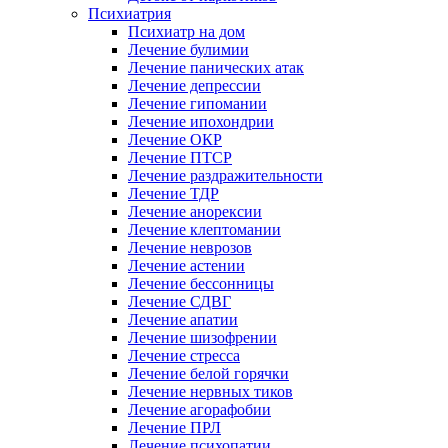
Психиатрия
Психиатр на дом
Лечение булимии
Лечение панических атак
Лечение депрессии
Лечение гипомании
Лечение ипохондрии
Лечение ОКР
Лечение ПТСР
Лечение раздражительности
Лечение ТДР
Лечение анорексии
Лечение клептомании
Лечение неврозов
Лечение астении
Лечение бессонницы
Лечение СДВГ
Лечение апатии
Лечение шизофрении
Лечение стресса
Лечение белой горячки
Лечение нервных тиков
Лечение агорафобии
Лечение ПРЛ
Лечение психопатии