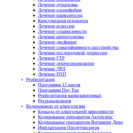
Лечение лунатизма
Лечение социофобии
Лечение нарколепсии
Консультация психиатра
Лечение агрессии
Лечение созависимости
Лечение шопоголизма
Лечение дисфории
Лечение соматоформного расстройства
Лечение послеродовой депрессии
Лечение ГТР
Лечение деперсонализации
Лечение ДРЛ
Лечение РПП
Реабилитация
Программа 12 шагов
Программа Day Top
Реабилитация наркозависимых
Ресоциализация
Кодирование от алкоголизма
Блокада от алкогольной зависимости
Кодирование препаратом Актоплекс
Кодирование препаратом Витамерц Депо
Имплантация Продетоксоном
Кодирование препаратом Аквилонг