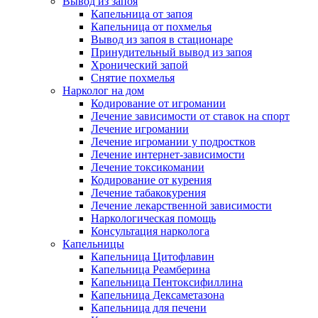
Вывод из запоя
Капельница от запоя
Капельница от похмелья
Вывод из запоя в стационаре
Принудительный вывод из запоя
Хронический запой
Снятие похмелья
Нарколог на дом
Кодирование от игромании
Лечение зависимости от ставок на спорт
Лечение игромании
Лечение игромании у подростков
Лечение интернет-зависимости
Лечение токсикомании
Кодирование от курения
Лечение табакокурения
Лечение лекарственной зависимости
Наркологическая помощь
Консультация нарколога
Капельницы
Капельница Цитофлавин
Капельница Реамберина
Капельница Пентоксифиллина
Капельница Дексаметазона
Капельница для печени