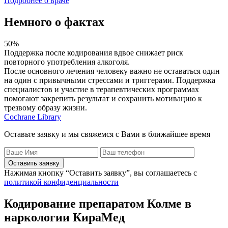
Подробнее о враче
Немного о фактах
50%
7
Поддержка после кодирования вдвое снижает риск
П
повторного употребления алкоголя.
в
После основного лечения человеку важно не оставаться один
В
на один с привычными стрессами и триггерами. Поддержка
с
специалистов и участие в терапевтических программах
л
помогают закрепить результат и сохранить мотивацию к
п
трезвому образу жизни.
M
Cochrane Library
Оставьте заявку и мы свяжемся с Вами в ближайшее время
Оставить заявку
Нажимая кнопку “Оставить заявку”, вы соглашаетесь с
политикой конфиденциальности
Кодирование препаратом Колме в
наркологии КираМед