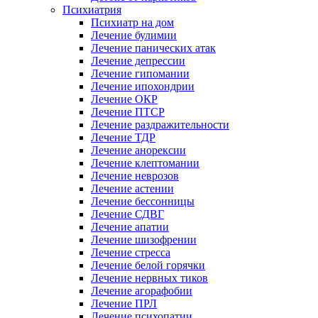
Психиатрия
Психиатр на дом
Лечение булимии
Лечение панических атак
Лечение депрессии
Лечение гипомании
Лечение ипохондрии
Лечение ОКР
Лечение ПТСР
Лечение раздражительности
Лечение ТДР
Лечение анорексии
Лечение клептомании
Лечение неврозов
Лечение астении
Лечение бессонницы
Лечение СДВГ
Лечение апатии
Лечение шизофрении
Лечение стресса
Лечение белой горячки
Лечение нервных тиков
Лечение агорафобии
Лечение ПРЛ
Лечение психопатии