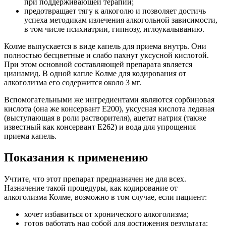
при поддерживающей терапии;
предотвращает тягу к алкоголю и позволяет достичь
успеха методикам излечения алкогольной зависимости,
в том числе психиатрии, гипнозу, иглоукалыванию.
Колме выпускается в виде капель для приема внутрь. Они
полностью бесцветные и слабо пахнут уксусной кислотой.
При этом основной составляющей препарата является
цианамид. В одной капле Колме для кодирования от
алкоголизма его содержится около 3 мг.
Вспомогательными же ингредиентами являются сорбиновая
кислота (она же консервант Е200), уксусная кислота ледяная
(выступающая в роли растворителя), ацетат натрия (также
известный как консервант Е262) и вода для упрощения
приема капель.
Показания к применению
Учтите, что этот препарат предназначен не для всех.
Назначение такой процедуры, как кодирование от
алкоголизма Колме, возможно в том случае, если пациент:
хочет избавиться от хронического алкоголизма;
готов работать над собой для достижения результата;