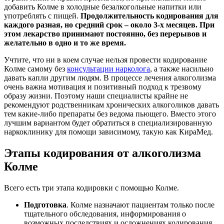
добавить Колме в холодные безалкогольные напитки или
употреблять с пищей.
Продолжительность кодирования для
каждого разная, но средний срок – около 3-х месяцев. При
этом лекарство принимают постоянно, без перерывов и
желательно в одно и то же время.
Учтите, что ни в коем случае нельзя провести кодирование
Колме самому без
консультации нарколога
, а также насильно
давать капли другим людям. В процессе лечения алкоголизма
очень важна мотивация и позитивный подход к трезвому
образу жизни. Поэтому наши специалисты крайне не
рекомендуют родственникам хронических алкоголиков давать
тем какие-либо препараты без ведома пьющего. Вместо этого
лучшим вариантом будет обратиться в специализированную
наркоклинику для помощи зависимому, такую как КираМед.
Этапы кодирования от алкоголизма
Колме
Всего есть три этапа кодировки с помощью Колме.
Подготовка
. Колме назначают пациентам только после
тщательного обследования, информирования о
возможных последствиях и осложнениях кодирования.