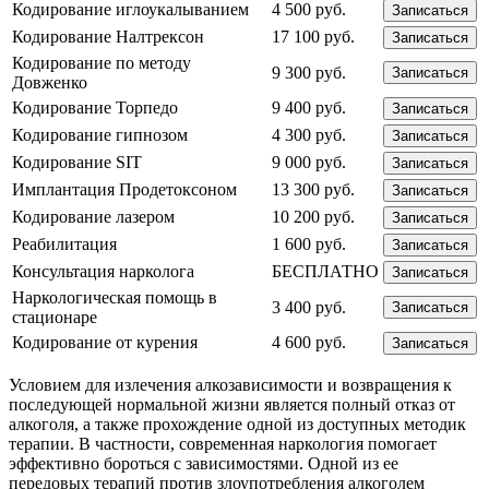
Кодирование иглоукалыванием
4 500 руб.
Записаться
Кодирование Налтрексон
17 100 руб.
Записаться
Кодирование по методу
9 300 руб.
Записаться
Довженко
Кодирование Торпедо
9 400 руб.
Записаться
Кодирование гипнозом
4 300 руб.
Записаться
Кодирование SIT
9 000 руб.
Записаться
Имплантация Продетоксоном
13 300 руб.
Записаться
Кодирование лазером
10 200 руб.
Записаться
Реабилитация
1 600 руб.
Записаться
Консультация нарколога
БЕСПЛАТНО
Записаться
Наркологическая помощь в
3 400 руб.
Записаться
стационаре
Кодирование от курения
4 600 руб.
Записаться
Условием для излечения алкозависимости и возвращения к
последующей нормальной жизни является полный отказ от
алкоголя, а также прохождение одной из доступных методик
терапии. В частности, современная наркология помогает
эффективно бороться с зависимостями. Одной из ее
передовых терапий против злоупотребления алкоголем