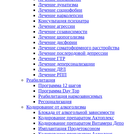
Лечение лунатизма
Лечение социофобии
Лечение нарколепсии
Консультация психиатра
Лечение агрессии
Лечение созависимости
Лечение шопоголизма
Лечение дисфории
Лечение соматоформного расстройства
Лечение послеродовой депрессии
Лечение ГТР
Лечение деперсонализации
Лечение ДРЛ
Лечение РПП
Реабилитация
Программа 12 шагов
Программа Day Top
Реабилитация наркозависимых
Ресоциализация
Кодирование от алкоголизма
Блокада от алкогольной зависимости
Кодирование препаратом Актоплекс
Кодирование препаратом Витамерц Депо
Имплантация Продетоксоном
Кодирование препаратом Аквилонг