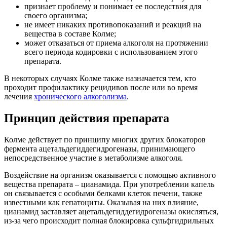
признает проблему и понимает ее последствия для
своего организма;
не имеет никаких противопоказаний и реакций на
вещества в составе Колме;
может отказаться от приема алкоголя на протяжении
всего периода кодировки с использованием этого
препарата.
В некоторых случаях Колме также назначается тем, кто
проходит профилактику рецидивов после или во время
лечения
хронического алкоголизма
.
Принцип действия препарата
Колме действует по принципу многих других блокаторов
фермента ацетальдегиддегидрогеназы, принимающего
непосредственное участие в метаболизме алкоголя.
Воздействие на организм оказывается с помощью активного
вещества препарата – цианамида. При употреблении капель
он связывается с особыми белками клеток печени, также
известными как гепатоциты. Оказывая на них влияние,
цианамид заставляет ацетальдегиддегидрогеназы окисляться,
из-за чего происходит полная блокировка сульфгидрильных