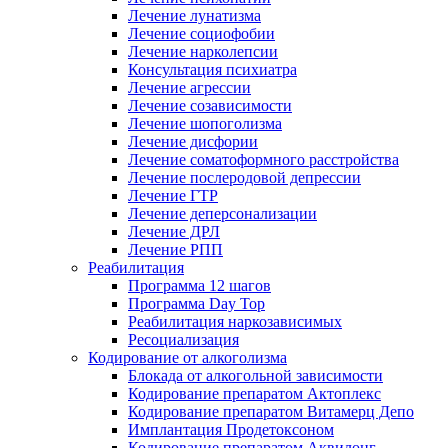
Лечение лунатизма
Лечение социофобии
Лечение нарколепсии
Консультация психиатра
Лечение агрессии
Лечение созависимости
Лечение шопоголизма
Лечение дисфории
Лечение соматоформного расстройства
Лечение послеродовой депрессии
Лечение ГТР
Лечение деперсонализации
Лечение ДРЛ
Лечение РПП
Реабилитация
Программа 12 шагов
Программа Day Top
Реабилитация наркозависимых
Ресоциализация
Кодирование от алкоголизма
Блокада от алкогольной зависимости
Кодирование препаратом Актоплекс
Кодирование препаратом Витамерц Депо
Имплантация Продетоксоном
Кодирование препаратом Аквилонг