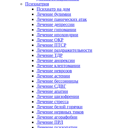
Психиатрия
Психиатр на дом
Лечение булимии
Лечение панических атак
Лечение депрессии
Лечение гипомании
Лечение ипохондрии
Лечение ОКР
Лечение ПТСР
Лечение раздражительности
Лечение ТДР
Лечение анорексии
Лечение клептомании
Лечение неврозов
Лечение астении
Лечение бессонницы
Лечение СДВГ
Лечение апатии
Лечение шизофрении
Лечение стресса
Лечение белой горячки
Лечение нервных тиков
Лечение агорафобии
Лечение ПРЛ
Лечение психопатии