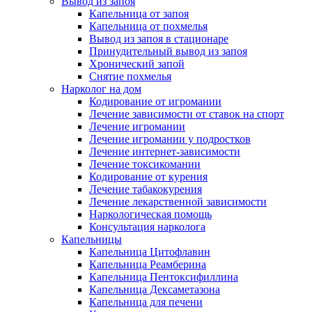
Вывод из запоя
Капельница от запоя
Капельница от похмелья
Вывод из запоя в стационаре
Принудительный вывод из запоя
Хронический запой
Снятие похмелья
Нарколог на дом
Кодирование от игромании
Лечение зависимости от ставок на спорт
Лечение игромании
Лечение игромании у подростков
Лечение интернет-зависимости
Лечение токсикомании
Кодирование от курения
Лечение табакокурения
Лечение лекарственной зависимости
Наркологическая помощь
Консультация нарколога
Капельницы
Капельница Цитофлавин
Капельница Реамберина
Капельница Пентоксифиллина
Капельница Дексаметазона
Капельница для печени