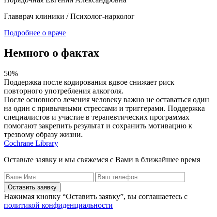
Главврач клиники / Психолог-нарколог
Подробнее о враче
Немного о фактах
50%
7
Поддержка после кодирования вдвое снижает риск
П
повторного употребления алкоголя.
в
После основного лечения человеку важно не оставаться один
В
на один с привычными стрессами и триггерами. Поддержка
с
специалистов и участие в терапевтических программах
л
помогают закрепить результат и сохранить мотивацию к
п
трезвому образу жизни.
M
Cochrane Library
Оставьте заявку и мы свяжемся с Вами в ближайшее время
Оставить заявку
Нажимая кнопку “Оставить заявку”, вы соглашаетесь с
политикой конфиденциальности