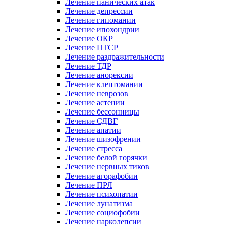
Лечение панических атак
Лечение депрессии
Лечение гипомании
Лечение ипохондрии
Лечение ОКР
Лечение ПТСР
Лечение раздражительности
Лечение ТДР
Лечение анорексии
Лечение клептомании
Лечение неврозов
Лечение астении
Лечение бессонницы
Лечение СДВГ
Лечение апатии
Лечение шизофрении
Лечение стресса
Лечение белой горячки
Лечение нервных тиков
Лечение агорафобии
Лечение ПРЛ
Лечение психопатии
Лечение лунатизма
Лечение социофобии
Лечение нарколепсии