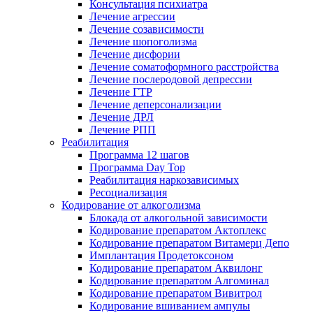
Консультация психиатра
Лечение агрессии
Лечение созависимости
Лечение шопоголизма
Лечение дисфории
Лечение соматоформного расстройства
Лечение послеродовой депрессии
Лечение ГТР
Лечение деперсонализации
Лечение ДРЛ
Лечение РПП
Реабилитация
Программа 12 шагов
Программа Day Top
Реабилитация наркозависимых
Ресоциализация
Кодирование от алкоголизма
Блокада от алкогольной зависимости
Кодирование препаратом Актоплекс
Кодирование препаратом Витамерц Депо
Имплантация Продетоксоном
Кодирование препаратом Аквилонг
Кодирование препаратом Алгоминал
Кодирование препаратом Вивитрол
Кодирование вшиванием ампулы