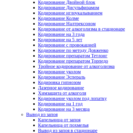
Кодирование Двойной блок
Кодирование Дисульфирамом
Кодирование иглоукалыванием
Кодирование Колме
Кодирование Налтрексоном
Кодирование от алкоголизма в стационаре
Кодирование на 3 года
Кодирование на 5 лет
Кодирование с провокацией
Кодирование по методу Довженко
Кодирование препаратом Тетлонг
Кодирование препаратом Торпедо
Тройное кодирование от алкоголизма
Кодирование уколом
Кодирование Эспераль
Кодировка гипнозом
Лазерное кодирование
Химзащита от алкоголя
Кодирование уколом под лопатку
Кодирование на 1 год
Кодирование на 3 месяца
Вывод из запоя
Капельница от запоя
Капельница от похмелья
Вывод из запоя в стационаре