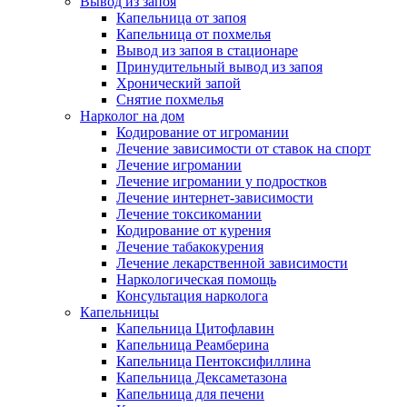
Вывод из запоя
Капельница от запоя
Капельница от похмелья
Вывод из запоя в стационаре
Принудительный вывод из запоя
Хронический запой
Снятие похмелья
Нарколог на дом
Кодирование от игромании
Лечение зависимости от ставок на спорт
Лечение игромании
Лечение игромании у подростков
Лечение интернет-зависимости
Лечение токсикомании
Кодирование от курения
Лечение табакокурения
Лечение лекарственной зависимости
Наркологическая помощь
Консультация нарколога
Капельницы
Капельница Цитофлавин
Капельница Реамберина
Капельница Пентоксифиллина
Капельница Дексаметазона
Капельница для печени