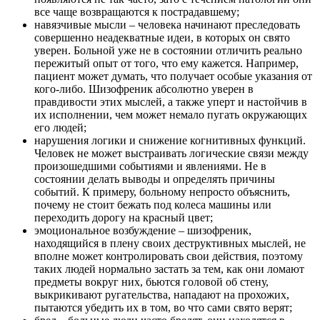
все чаще возвращаются к пострадавшему;
навязчивые мысли – человека начинают преследовать
совершенно неадекватные идеи, в которых он свято
уверен. Больной уже не в состоянии отличить реально
пережитый опыт от того, что ему кажется. Например,
пациент может думать, что получает особые указания от
кого-либо. Шизофреник абсолютно уверен в
правдивости этих мыслей, а также уперт и настойчив в
их исполнении, чем может немало пугать окружающих
его людей;
нарушения логики и снижение когнитивных функций.
Человек не может выстраивать логические связи между
произошедшими событиями и явлениями. Не в
состоянии делать выводы и определять причины
событий. К примеру, больному непросто объяснить,
почему не стоит бежать под колеса машины или
переходить дорогу на красный цвет;
эмоциональное возбуждение – шизофреник,
находящийся в плену своих деструктивных мыслей, не
вполне может контролировать свои действия, поэтому
таких людей нормально застать за тем, как они ломают
предметы вокруг них, бьются головой об стену,
выкрикивают ругательства, нападают на прохожих,
пытаются убедить их в том, во что сами свято верят;