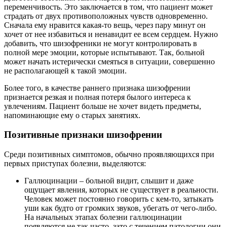
переменчивость. Это заключается в том, что пациент может
страдать от двух противоположных чувств одновременно.
Сначала ему нравится какая-то вещь, через пару минут он
хочет от нее избавиться и ненавидит ее всем сердцем. Нужно
добавить, что шизофреники не могут контролировать в
полной мере эмоции, которые испытывают. Так, больной
может начать истерически смеяться в ситуации, совершенно
не располагающей к такой эмоции.
Более того, в качестве раннего признака шизофрении
признается резкая и полная потеря былого интереса к
увлечениям. Пациент больше не хочет видеть предметы,
напоминающие ему о старых занятиях.
Позитивные признаки шизофрении
Среди позитивных симптомов, обычно проявляющихся при
первых приступах болезни, выделяются:
Галлюцинации – больной видит, слышит и даже
ощущает явления, которых не существует в реальности.
Человек может постоянно говорить с кем-то, затыкать
уши как будто от громких звуков, убегать от чего-либо.
На начальных этапах болезни галлюцинации
появляются не так часто, зато с течением патологии они