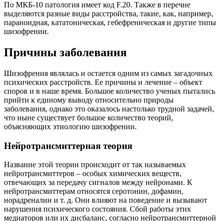
По МКБ-10 патология имеет код F.20. Также в перечне
выделяются разные виды расстройства, такие, как, например,
параноидная, кататоническая, гебефреническая и другие типы
шизофрении.
Причины заболевания
Шизофрения являлась и остается одним из самых загадочных
психических расстройств. Ее причины и лечение – объект
споров и в наше время. Большое количество ученых пытались
прийти к единому выводу относительно природы
заболевания, однако это оказалось настолько трудной задачей,
что ныне существует большое количество теорий,
объясняющих этиологию шизофрении.
Нейротрансмиттерная теория
Название этой теории происходит от так называемых
нейротрансмиттеров – особых химических веществ,
отвечающих за передачу сигналов между нейронами. К
нейротрансмиттерам относятся серотонин, дофамин,
норадреналин и т. д. Они влияют на поведение и вызывают
нарушения психического состояния. Сбой работы этих
медиаторов или их дисбаланс, согласно нейротрансмиттерной