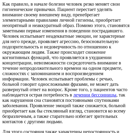
Как правило, в начале болезни человек резко меняет свои
гигиенические привычки. Пациент перестает уделять
внимание своему внешнему виду, пренебрегает
элементарными правилами личной гигиены, приобретает
неопрятный и неаккуратный образ. Помимо этого, становятся
заметными первые изменения в поведении пострадавшего.
Человек испытывает неадекватные эмоции, не характерные
для него прежде, проявляет агрессию, безосновательную
подозрительность и недоверчивость по отношению к
окружающим людям. Также происходит снижение
когнитивных функций, что проявляется в ухудшении
концентрации, невозможности сосредоточить внимание в
течение непродолжительного времени на одном предмете,
сложностях с запоминанием и воспроизведением
информации. Человек испытывает проблемы с речью,
больной говорит односложными фразами, не может дать
развернутый ответ на вопрос. Кроме того, у пациентов часто
наблюдается острая потребность в
лечении бессонницы
, так
как нарушения сна становятся постоянными спутниками
заболевания. Проявление эмоций также снижается, больной
приобретает как бы стеклянный взгляд, становится ко всему
безразличным, а также старательно избегает зрительных
контактов с другими людьми.
Для этого состояния также характерны непостоянность и