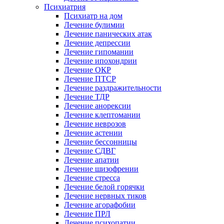
Психиатрия
Психиатр на дом
Лечение булимии
Лечение панических атак
Лечение депрессии
Лечение гипомании
Лечение ипохондрии
Лечение ОКР
Лечение ПТСР
Лечение раздражительности
Лечение ТДР
Лечение анорексии
Лечение клептомании
Лечение неврозов
Лечение астении
Лечение бессонницы
Лечение СДВГ
Лечение апатии
Лечение шизофрении
Лечение стресса
Лечение белой горячки
Лечение нервных тиков
Лечение агорафобии
Лечение ПРЛ
Лечение психопатии