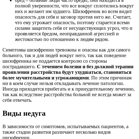
бред – больные люди часто бредят, они находятся в
полной уверенности, что все вокруг сплотились вокруг
них и желают им худшего. Шизофреник во всем видит
опасность для себя и заговор против него же. Считает,
что ему угрожает опасность, поэтому старается всеми
силами защитить себя от несуществующих угроз, что и
проявляется бредом, неоправданной агрессией и
жестокостью по отношению к людям рядом.
Симптомы шизофрении тревожны и опасны как для самого
больного, так и для людей вокруг него, так как поведение
шизофреника не поддается контролю со стороны
пострадавшего.
С течением болезни и без должной терапии
проявления расстройства будут ухудшаться, становиться
более мучительными и угрожающими
. По этим причинам
ни в коем случае нельзя откладывать лечение патологии.
Иногда приходится прибегать и к принудительному лечению,
так как вследствие расстройства больной не всегда может за
себя отвечать.
Виды недуга
В зависимости от симптомов, испытываемых пациентов, а
также стадии развития различают несколько видов
шизофрении.