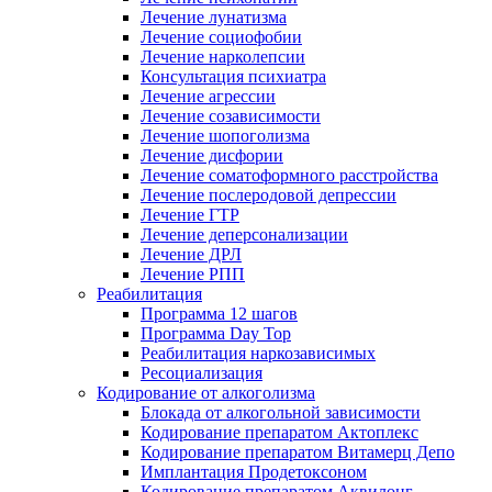
Лечение лунатизма
Лечение социофобии
Лечение нарколепсии
Консультация психиатра
Лечение агрессии
Лечение созависимости
Лечение шопоголизма
Лечение дисфории
Лечение соматоформного расстройства
Лечение послеродовой депрессии
Лечение ГТР
Лечение деперсонализации
Лечение ДРЛ
Лечение РПП
Реабилитация
Программа 12 шагов
Программа Day Top
Реабилитация наркозависимых
Ресоциализация
Кодирование от алкоголизма
Блокада от алкогольной зависимости
Кодирование препаратом Актоплекс
Кодирование препаратом Витамерц Депо
Имплантация Продетоксоном
Кодирование препаратом Аквилонг