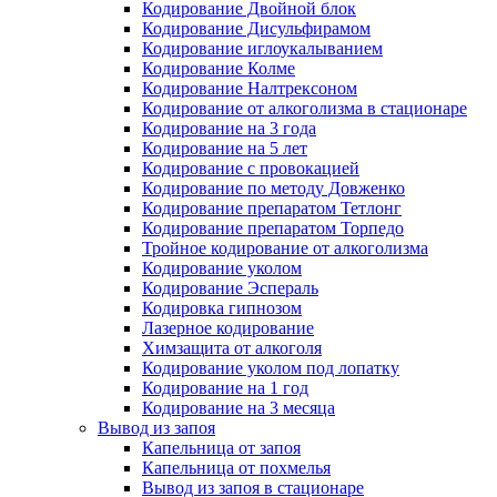
Кодирование Двойной блок
Кодирование Дисульфирамом
Кодирование иглоукалыванием
Кодирование Колме
Кодирование Налтрексоном
Кодирование от алкоголизма в стационаре
Кодирование на 3 года
Кодирование на 5 лет
Кодирование с провокацией
Кодирование по методу Довженко
Кодирование препаратом Тетлонг
Кодирование препаратом Торпедо
Тройное кодирование от алкоголизма
Кодирование уколом
Кодирование Эспераль
Кодировка гипнозом
Лазерное кодирование
Химзащита от алкоголя
Кодирование уколом под лопатку
Кодирование на 1 год
Кодирование на 3 месяца
Вывод из запоя
Капельница от запоя
Капельница от похмелья
Вывод из запоя в стационаре