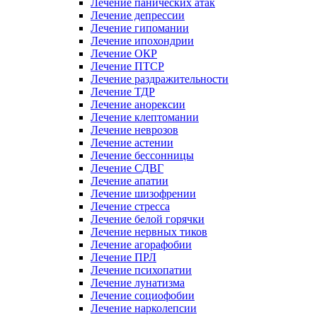
Лечение панических атак
Лечение депрессии
Лечение гипомании
Лечение ипохондрии
Лечение ОКР
Лечение ПТСР
Лечение раздражительности
Лечение ТДР
Лечение анорексии
Лечение клептомании
Лечение неврозов
Лечение астении
Лечение бессонницы
Лечение СДВГ
Лечение апатии
Лечение шизофрении
Лечение стресса
Лечение белой горячки
Лечение нервных тиков
Лечение агорафобии
Лечение ПРЛ
Лечение психопатии
Лечение лунатизма
Лечение социофобии
Лечение нарколепсии