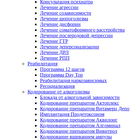
Консультация психиатра
Лечение агрессии
Лечение созависимости
Лечение шопоголизма
Лечение дисфории
Лечение соматоформного расстройства
Лечение послеродовой депрессии
Лечение ГТР
Лечение деперсонализации
Лечение ДРЛ
Лечение РПП
Реабилитация
Программа 12 шагов
Программа Day Top
Реабилитация наркозависимых
Ресоциализация
Кодирование от алкоголизма
Блокада от алкогольной зависимости
Кодирование препаратом Актоплекс
Кодирование препаратом Витамерц Депо
Имплантация Продетоксоном
Кодирование препаратом Аквилонг
Кодирование препаратом Алгоминал
Кодирование препаратом Вивитрол
Кодирование вшиванием ампулы