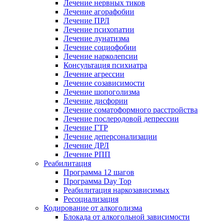
Лечение нервных тиков
Лечение агорафобии
Лечение ПРЛ
Лечение психопатии
Лечение лунатизма
Лечение социофобии
Лечение нарколепсии
Консультация психиатра
Лечение агрессии
Лечение созависимости
Лечение шопоголизма
Лечение дисфории
Лечение соматоформного расстройства
Лечение послеродовой депрессии
Лечение ГТР
Лечение деперсонализации
Лечение ДРЛ
Лечение РПП
Реабилитация
Программа 12 шагов
Программа Day Top
Реабилитация наркозависимых
Ресоциализация
Кодирование от алкоголизма
Блокада от алкогольной зависимости