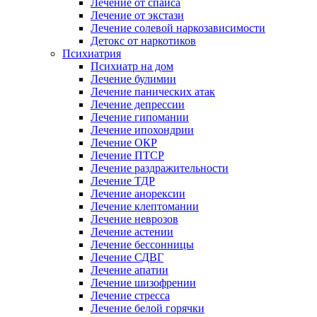
Лечение от спайса
Лечение от экстази
Лечение солевой наркозависимости
Детокс от наркотиков
Психиатрия
Психиатр на дом
Лечение булимии
Лечение панических атак
Лечение депрессии
Лечение гипомании
Лечение ипохондрии
Лечение ОКР
Лечение ПТСР
Лечение раздражительности
Лечение ТДР
Лечение анорексии
Лечение клептомании
Лечение неврозов
Лечение астении
Лечение бессонницы
Лечение СДВГ
Лечение апатии
Лечение шизофрении
Лечение стресса
Лечение белой горячки