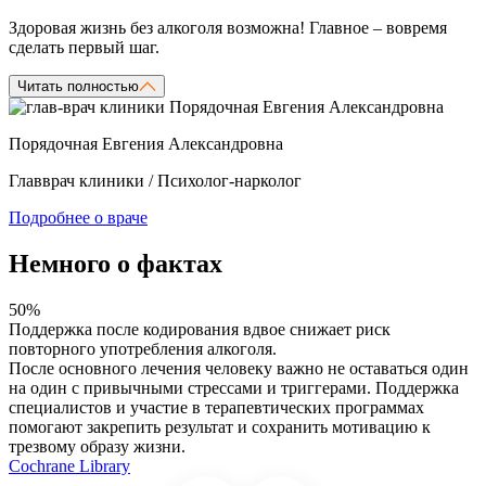
Здоровая жизнь без алкоголя возможна! Главное – вовремя
сделать первый шаг.
Читать полностью
Порядочная Евгения Александровна
Главврач клиники / Психолог-нарколог
Подробнее о враче
Немного о фактах
50%
7
Поддержка после кодирования вдвое снижает риск
П
повторного употребления алкоголя.
в
После основного лечения человеку важно не оставаться один
В
на один с привычными стрессами и триггерами. Поддержка
с
специалистов и участие в терапевтических программах
л
помогают закрепить результат и сохранить мотивацию к
п
трезвому образу жизни.
M
Cochrane Library